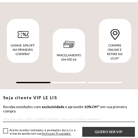
GANHE 10% OFF
COMPRE
NA PRIMEIRA
ONLINE E
COMPRA*
RETIRE NA
PARCELAMENTO
LOJA*
EM ATÉ 6X
Seja cliente
VIP
LE LIS
Receba novidades com
exclusividade
e aproveite
10%Off*
em sua primeira
compra
Aceito receber conteúdos e promoções da Le Lis e
QUERO SER VIP
estou de acordo com sua
Política de Privacidade.