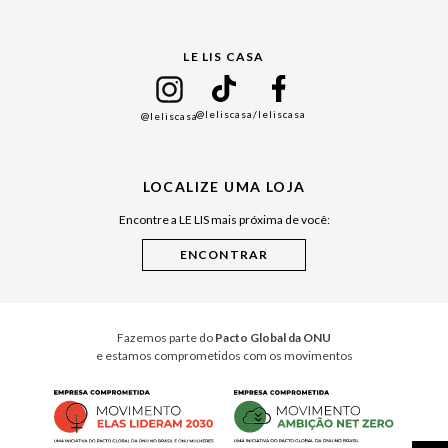
Gift Guide
LE LIS CASA
Mães
Namorados
@leliscasa
/leliscasa
@leliscasa
Japão
Julián Manfredi
LOCALIZE UMA LOJA
Raízes do Pará
Encontre a LE LIS mais próxima de você:
Cuidados Casa
Instruções de Jogos
Minha Loja Le Lis
Le Lis Casa PRO
Fazemos parte do
Pacto Global da ONU
e estamos comprometidos com os movimentos