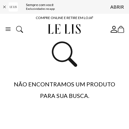
Sempre com você
ABRIR
10% OFF NA PRIMEIRA COMPRA*
Exclusividades no app
COMPRE ONLINE E RETIRE EM LOJA*
ENTREGA EXPRESSA*
FRETE GRÁTIS*
BAIXE O APP
10% OFF NA PRIMEIRA COMPRA*
NÃO ENCONTRAMOS UM PRODUTO
PARA SUA BUSCA.