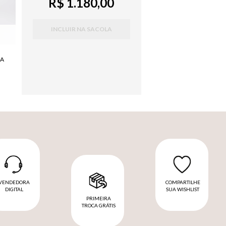
R$ 1.180,00
INCLUIR NA SACOLA
NA
VENDEDORA
COMPARTILHE
DIGITAL
SUA WISHLIST
PRIMEIRA
TROCA GRÁTIS