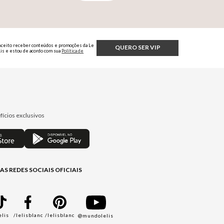
Aceito receber conteúdos e promoções da Le
QUERO SER VIP
Lis e estou de acordo com sua
Política de
Privacidade.
fícios exclusivos
AS REDES SOCIAIS OFICIAIS
elis
/lelisblanc
/lelisblanc
@mundolelis