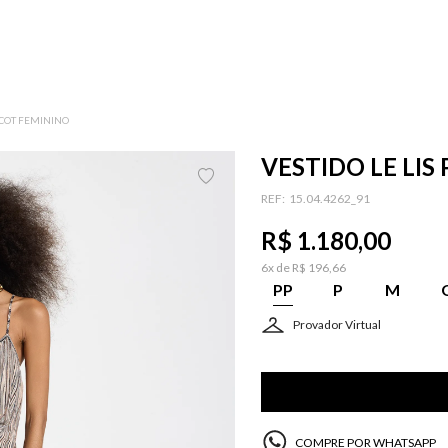
RICOT FEMININO
VESTIDO LE LIS
:
15.04.4262_91
R$
1
.
180
,
00
6
x de
R$
196
,
66
PP
P
M
Provador Virtual
COMPRE POR WHATSAPP