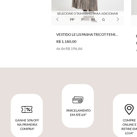
SELECIONE O TAMANHO PARA ADICIONAR
PP
P
M
G
VESTIDO LE LIS PASHA TRICOT FEMININO
R$ 1.180,00
6
x de
R$ 196,66
PARCELAMENTO
EM ATÉ 6X*
GANHE 10% OFF
COMPRE
NA PRIMEIRA
ONLINE E
COMPRA*
RETIRE E
LOJA*