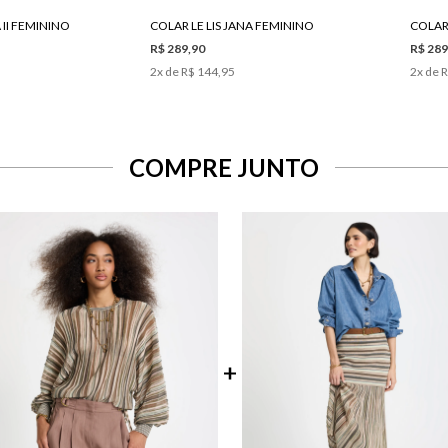
 II FEMININO
COLAR LE LIS JANA FEMININO
COLAR
R$ 289,90
R$ 289
2
x de
R$ 144,95
2
x de
R
COMPRE JUNTO