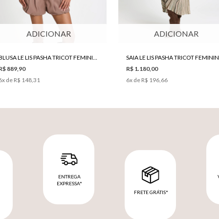
ADICIONAR
ADICIONAR
BLUSA LE LIS PASHA TRICOT FEMININA
SAIA LE LIS PASHA TRICOT FEMINI
R$ 889,90
R$ 1.180,00
6
x de
R$ 148,31
6
x de
R$ 196,66
ENTREGA
EXPRESSA*
FRETE GRÁTIS*
M