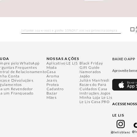
JUDA
NOSSAS AÇÕES
BAIXE O APP
mpre pelo WhatsApp
Aplicativo LE LIS
Black Friday
rguntas Frequentes
Moda
Gift Guide
Aproveite bene
ntral de Relacionamento
Casa
Namorados
nha Conta
Aroma
Japão
ocas e Devoluções
Jeans
Julián Manfredi
gulamentos
Protea
Raízes do Pará
ja um Revendedor
Cadastro
Cuidados Casa
ja um Franqueado
Bazar
Instruções Jogos
Mães
Minha Loja Le Lis
Le Lis Casa PRO
ACESSE NOSS
LE LIS
@l
@lelisblanc