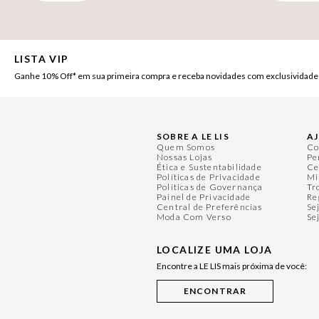
LISTA VIP
Ganhe 10% Off* em sua primeira compra e receba novidades com exclusividade
SOBRE A LE LIS
A
Quem Somos
Co
Nossas Lojas
Pe
Ética e Sustentabilidade
Ce
Políticas de Privacidade
Mi
Políticas de Governança
Tr
Painel de Privacidade
Re
Central de Preferências
Se
Moda Com Verso
Se
LOCALIZE UMA LOJA
Encontre a LE LIS mais próxima de você: