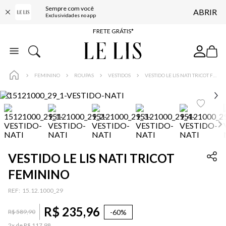
Sempre com você
ABRIR
ENTREGA EXPRESSA*
Exclusividades no app
FRETE GRÁTIS*
BAIXE O APP
10% OFF NA PRIMEIRA COMPRA*
FEMININO
ROUPAS
VESTIDOS
VESTIDO LE LIS NATI TRICOT FEMININO
VESTIDO LE LIS NATI TRICOT
FEMININO
:
15.12.1000_29
R$
235
,
96
-
60%
R$
589
,
90
2
x de
R$
117
,
98