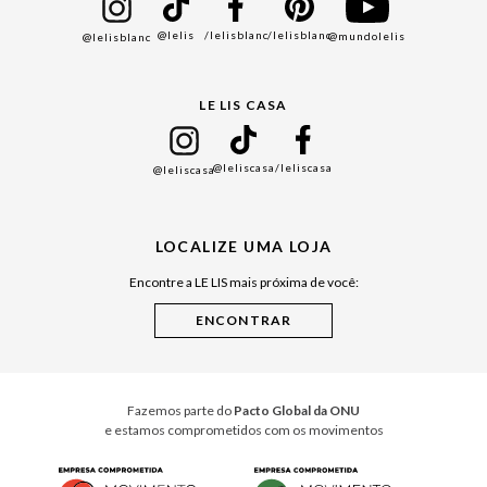
Bazar
@lelis
/lelisblanc
/lelisblanc
@mundolelis
@lelisblanc
Black Friday
Gift Guide
LE LIS CASA
Mães
Namorados
@leliscasa
/leliscasa
@leliscasa
Japão
Julián Manfredi
LOCALIZE UMA LOJA
Raízes do Pará
Encontre a LE LIS mais próxima de você:
Cuidados Casa
Instruções de Jogos
Minha Loja Le Lis
Le Lis Casa PRO
Fazemos parte do
Pacto Global da ONU
e estamos comprometidos com os movimentos