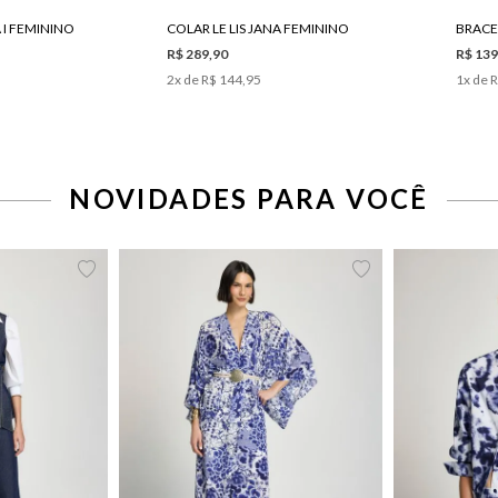
A I FEMININO
COLAR LE LIS JANA FEMININO
BRACE
R$ 289,90
R$ 139
2
x de
R$ 144,95
1
x de
R
NOVIDADES PARA VOCÊ