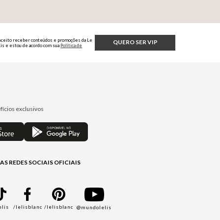
Aceito receber conteúdos e promoções da Le
QUERO SER VIP
Lis e estou de acordo com sua
Política de
Privacidade.
fícios exclusivos
AS REDES SOCIAIS OFICIAIS
elis
/lelisblanc
/lelisblanc
@mundolelis