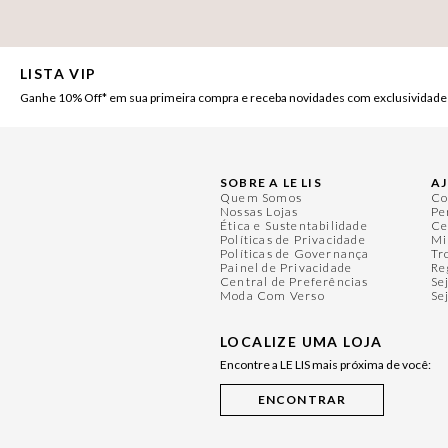
LISTA VIP
Ganhe 10% Off* em sua primeira compra e receba novidades com exclusividade
SOBRE A LE LIS
A
Quem Somos
Co
Nossas Lojas
Pe
Ética e Sustentabilidade
Ce
Políticas de Privacidade
Mi
Políticas de Governança
Tr
Painel de Privacidade
Re
Central de Preferências
Se
Moda Com Verso
Se
LOCALIZE UMA LOJA
Encontre a LE LIS mais próxima de você: