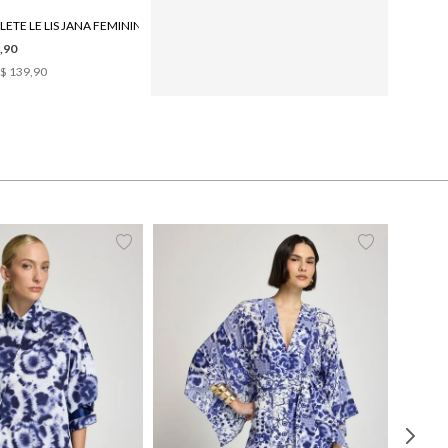
LETE LE LIS JANA FEMININO
BRACELETE LE LIS ARIA FEMININO
,90
R$ 389,90
$ 139,90
3
x de
R$ 129,96