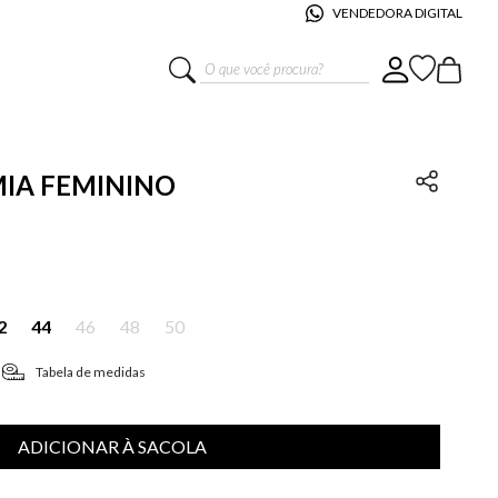
VENDEDORA DIGITAL
O que você procura?
 MIA FEMININO
2
44
46
48
50
Tabela de medidas
ADICIONAR À SACOLA