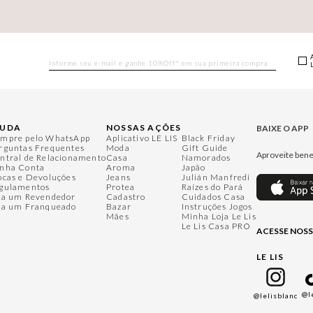
JUDA
NOSSAS AÇÕES
BAIXE O APP
mpre pelo WhatsApp
Aplicativo LE LIS
Black Friday
rguntas Frequentes
Moda
Gift Guide
Aproveite bene
ntral de Relacionamento
Casa
Namorados
nha Conta
Aroma
Japão
ocas e Devoluções
Jeans
Julián Manfredi
gulamentos
Protea
Raízes do Pará
ja um Revendedor
Cadastro
Cuidados Casa
ja um Franqueado
Bazar
Instruções Jogos
Mães
Minha Loja Le Lis
Le Lis Casa PRO
ACESSE NOSS
LE LIS
@l
@lelisblanc