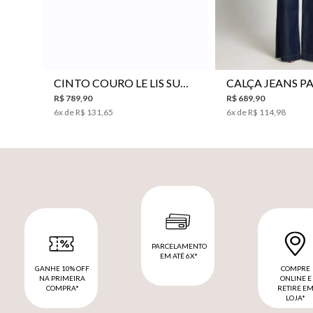
P
M
G
34
36
38
40
CINTO COURO LE LIS SUKI FEMININO
R$
789
,
90
R$
689
,
90
6
x de
R$
131
,
65
6
x de
R$
114
,
98
PARCELAMENTO
EM ATÉ 6X*
GANHE 10% OFF
COMPRE
NA PRIMEIRA
ONLINE E
COMPRA*
RETIRE E
LOJA*