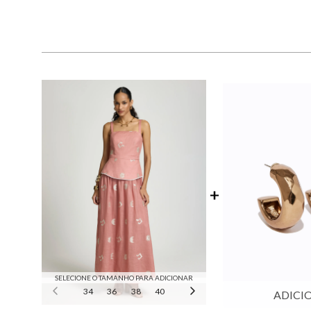
SELECIONE O TAMANHO PARA ADICIONAR
34
36
38
40
42
44
ADICI