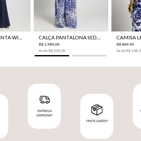
42
44
34
36
38
40
42
44
34
36
CALÇA JEANS PANTA WIDE LE LIS ISIS FEMININA
CALÇA PANTALONA SEDA LE LIS AKARI FEMININA
R$
1
.
980
,
00
R$
889
,
90
6
x de
R$
330
,
00
6
x de
R$
148
,
ENTREGA
EXPRESSA*
FRETE GRÁTIS*
M