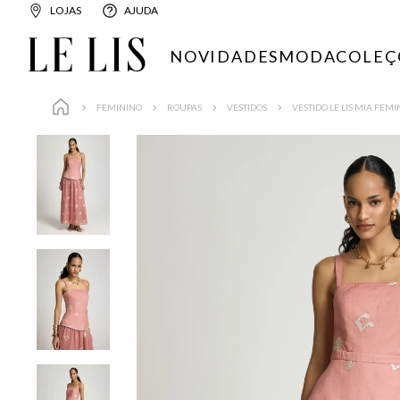
LOJAS
AJUDA
NOVIDADES
MODA
COLEÇ
FEMININO
ROUPAS
VESTIDOS
VESTIDO LE LIS MIA FEM