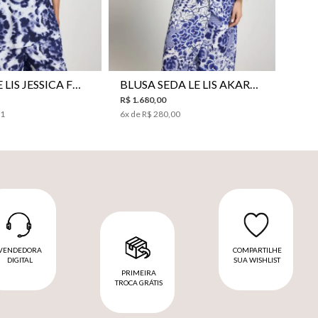
38
40
42
44
46
34
36
38
40
42
44
CAMISA LE LIS JESSICA FEMININA
BLUSA SEDA LE LIS AKARI FEMININA
R$
1
.
680
,
00
31
6
x de
R$
280
,
00
VENDEDORA
COMPARTILHE
DIGITAL
SUA WISHLIST
PRIMEIRA
TROCA GRÁTIS