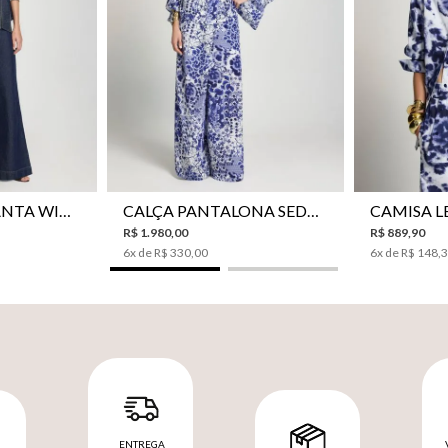
42
44
34
36
38
40
42
44
34
36
CALÇA JEANS PANTA WIDE LE LIS ISIS FEMININA
CALÇA PANTALONA SEDA LE LIS AKARI FEMININA
R$
1
.
980
,
00
R$
889
,
90
6
x de
R$
330
,
00
6
x de
R$
148
,
ENTREGA