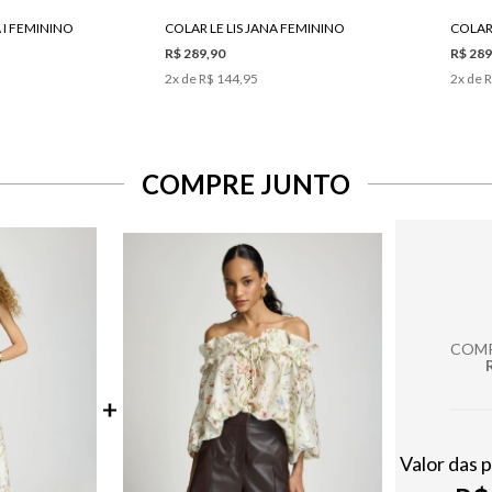
A I FEMININO
COLAR LE LIS JANA FEMININO
COLAR 
R$ 289,90
R$ 289
2
x de
R$ 144,95
2
x de
R
COMPRE JUNTO
COMP
Valor das 