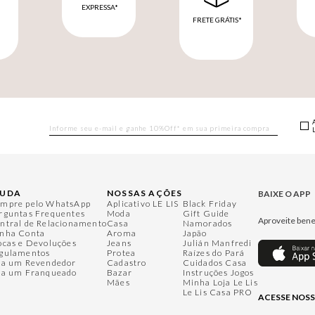
EXPRESSA*
FRETE GRÁTIS*
M
JUDA
NOSSAS AÇÕES
BAIXE O APP
mpre pelo WhatsApp
Aplicativo LE LIS
Black Friday
rguntas Frequentes
Moda
Gift Guide
Aproveite bene
ntral de Relacionamento
Casa
Namorados
nha Conta
Aroma
Japão
ocas e Devoluções
Jeans
Julián Manfredi
gulamentos
Protea
Raízes do Pará
ja um Revendedor
Cadastro
Cuidados Casa
ja um Franqueado
Bazar
Instruções Jogos
Mães
Minha Loja Le Lis
Le Lis Casa PRO
ACESSE NOSS