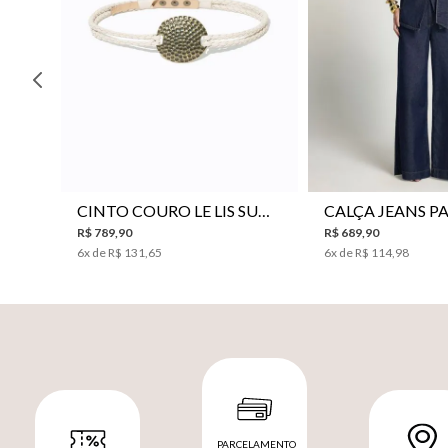
P
M
G
34
36
38
40
CINTO COURO LE LIS SUKI FEMININO
R$
789
,
90
R$
689
,
90
6
x de
R$
131
,
65
6
x de
R$
114
,
98
PARCELAMENTO