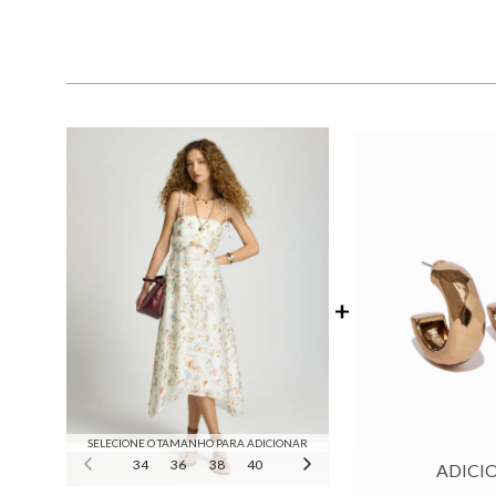
SELECIONE O TAMANHO PARA ADICIONAR
34
36
38
40
42
44
ADICI