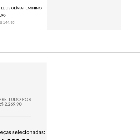
LE LIS OLÍVIA FEMININO
BRACELETE LE LIS JANA FEMININO
,90
R$ 139,90
$ 144,95
1
x de
R$ 139,90
RE TUDO POR
R$ 2.269,90
peças selecionadas: