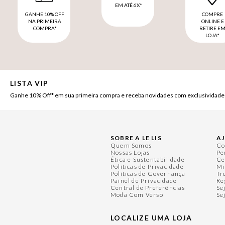
EM ATÉ 6X*
GANHE 10% OFF
COMPRE
NA PRIMEIRA
ONLINE E
COMPRA*
RETIRE E
LOJA*
LISTA VIP
Ganhe 10% Off* em sua primeira compra e receba novidades com exclusividade
SOBRE A LE LIS
A
Quem Somos
Co
Nossas Lojas
Pe
Ética e Sustentabilidade
Ce
Políticas de Privacidade
Mi
Políticas de Governança
Tr
Painel de Privacidade
Re
Central de Preferências
Se
Moda Com Verso
Se
LOCALIZE UMA LOJA