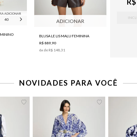
R$
RA ADICIONAR
INCL
40
42
44
ADICIONAR
FEMININO
BLUSA LE LIS MALU FEMININA
R$ 889,90
6
x de
R$ 148,31
NOVIDADES PARA VOCÊ