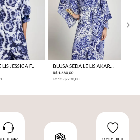
38
40
42
44
46
34
36
38
40
42
44
CAMISA LE LIS JESSICA FEMININA
BLUSA SEDA LE LIS AKARI FEMININA
R$
1
.
680
,
00
31
6
x de
R$
280
,
00
VENDEDORA
COMPARTILHE