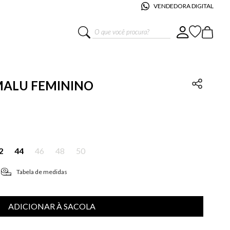
VENDEDORA DIGITAL
O que você procura?
 MALU FEMININO
2
44
46
48
50
Tabela de medidas
ADICIONAR À SACOLA