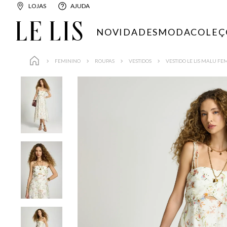
LOJAS
AJUDA
NOVIDADES
MODA
COLEÇ
FEMININO
ROUPAS
VESTIDOS
VESTIDO LE LIS MALU FE