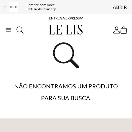
Sempre com você
ABRIR
COMPRE ONLINE E RETIRE EM LOJA*
Exclusividades no app
ENTREGA EXPRESSA*
FRETE GRÁTIS*
BAIXE O APP
10% OFF NA PRIMEIRA COMPRA*
NÃO ENCONTRAMOS UM PRODUTO
PARA SUA BUSCA.
…