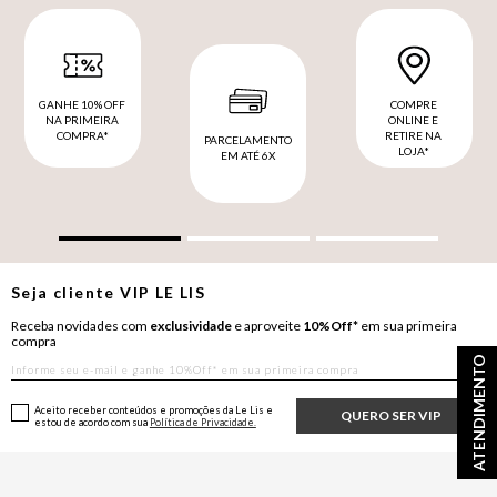
GANHE 10% OFF
COMPRE
NA PRIMEIRA
ONLINE E
COMPRA*
RETIRE NA
PARCELAMENTO
LOJA*
EM ATÉ 6X
Seja cliente
VIP
LE LIS
Receba novidades com
exclusividade
e aproveite
10%Off*
em sua primeira
compra
ATENDIMENTO
Aceito receber conteúdos e promoções da Le Lis e
QUERO SER VIP
estou de acordo com sua
Política de Privacidade.