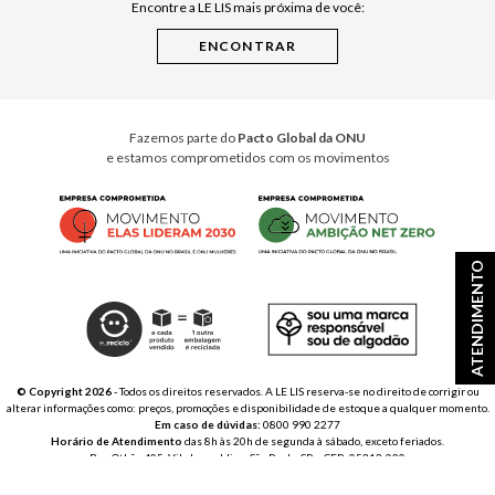
Encontre a LE LIS mais próxima de você:
Cuidados Casa
Instruções de Jogos
Minha Loja Le Lis
Le Lis Casa PRO
Fazemos parte do
Pacto Global da ONU
e estamos comprometidos com os movimentos
ATENDIMENTO
© Copyright 2026
- Todos os direitos reservados. A LE LIS reserva-se no direito de corrigir ou
alterar informações como: preços, promoções e disponibilidade de estoque a qualquer momento.
Em caso de dúvidas:
0800 990 2277
Horário de Atendimento
das 8h às 20h de segunda à sábado, exceto feriados.
Rua Othão 405, Vila Leopoldina, São Paulo, SP – CEP: 05313-020
VESTE S.A. ESTILO | CNPJ: 49.669.856/0001-43