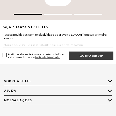
Seja cliente
VIP
LE LIS
Receba novidades com
exclusividade
e aproveite
10%Off*
em sua primeira
compra
Aceito receber conteúdos e promoções da Le Lis e
QUERO SER VIP
estou de acordo com sua
Política de Privacidade.
SOBRE A LE LIS
AJUDA
Quem Somos
Nossas Lojas
NOSSAS AÇÕES
Compre pelo WhatsApp
Ética e Sustentabilidade
Perguntas Frequentes
Aplicativo LE LIS
Política de Privacidade