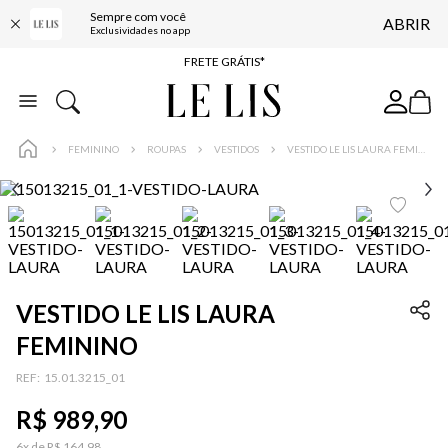
Sempre com você
ABRIR
ENTREGA EXPRESSA*
Exclusividades no app
FRETE GRÁTIS*
BAIXE O APP
10% OFF NA PRIMEIRA COMPRA*
FEMININO
ROUPAS
VESTIDOS
VESTIDO LE LIS LAURA FEMININO
VESTIDO LE LIS LAURA
FEMININO
:
15.01.3215_01
R$
989
,
90
6
x de
R$
164
,
98