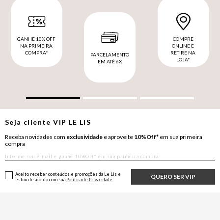
GANHE 10% OFF
COMPRE
NA PRIMEIRA
ONLINE E
COMPRA*
RETIRE NA
PARCELAMENTO
LOJA*
EM ATÉ 6X
Seja cliente
VIP
LE LIS
Receba novidades com
exclusividade
e aproveite
10%Off*
em sua primeira
compra
Aceito receber conteúdos e promoções da Le Lis e
QUERO SER VIP
estou de acordo com sua
Política de Privacidade.