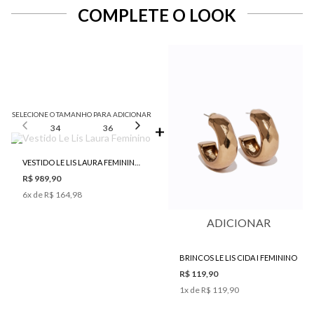
COMPLETE O LOOK
SELECIONE O TAMANHO PARA ADICIONAR
34
36
38
40
42
VESTIDO LE LIS LAURA FEMININO
R$ 989,90
6
x de
R$ 164,98
ADICIONAR
BRINCOS LE LIS CIDA I FEMININO
R$ 119,90
1
x de
R$ 119,90