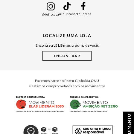
Namorados
@leliscasa
/leliscasa
@leliscasa
Japão
Julián Manfredi
LOCALIZE UMA LOJA
Raízes do Pará
Encontre a LE LIS mais próxima de você:
Cuidados Casa
Instruções de Jogos
Minha Loja Le Lis
Le Lis Casa PRO
Fazemos parte do
Pacto Global da ONU
e estamos comprometidos com os movimentos
ATENDIMENTO