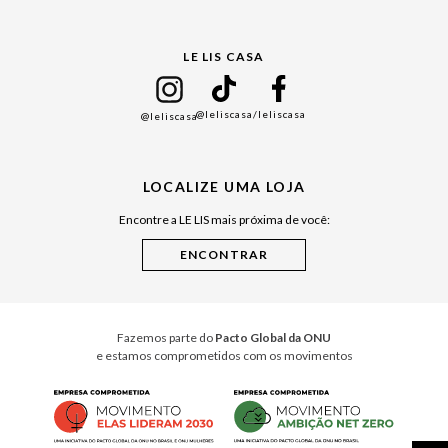
Gift Guide
LE LIS CASA
Mães
Namorados
@leliscasa
/leliscasa
@leliscasa
Japão
Julián Manfredi
LOCALIZE UMA LOJA
Raízes do Pará
Encontre a LE LIS mais próxima de você:
Cuidados Casa
Instruções de Jogos
Minha Loja Le Lis
Le Lis Casa PRO
Fazemos parte do
Pacto Global da ONU
e estamos comprometidos com os movimentos