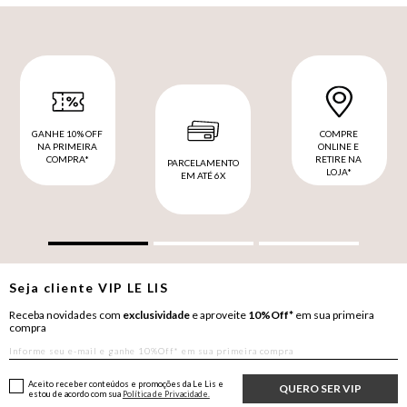
GANHE 10% OFF
COMPRE
NA PRIMEIRA
ONLINE E
COMPRA*
RETIRE NA
PARCELAMENTO
LOJA*
EM ATÉ 6X
Seja cliente
VIP
LE LIS
Receba novidades com
exclusividade
e aproveite
10%Off*
em sua primeira
compra
Aceito receber conteúdos e promoções da Le Lis e
QUERO SER VIP
estou de acordo com sua
Política de Privacidade.