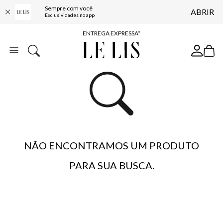
Sempre com você
ABRIR
COMPRE ONLINE E RETIRE EM LOJA*
Exclusividades no app
ENTREGA EXPRESSA*
FRETE GRÁTIS*
BAIXE O APP
10% OFF NA PRIMEIRA COMPRA*
NÃO ENCONTRAMOS UM PRODUTO
PARA SUA BUSCA.