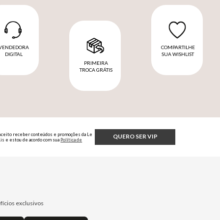
VENDEDORA
COMPARTILHE
DIGITAL
SUA WISHLIST
PRIMEIRA
TROCA GRÁTIS
Aceito receber conteúdos e promoções da Le
QUERO SER VIP
Lis e estou de acordo com sua
Política de
Privacidade.
fícios exclusivos