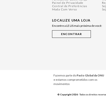
Painel de Privacidade
Re
Central de Preferências
Se
Moda Com Verso
Se
LOCALIZE UMA LOJA
Encontre a LE LIS mais próxima de você:
Fazemos parte do
Pacto Global da ONU
e estamos comprometidos com os
movimentos
© Copyright 2026
- Todos os direitos reserv