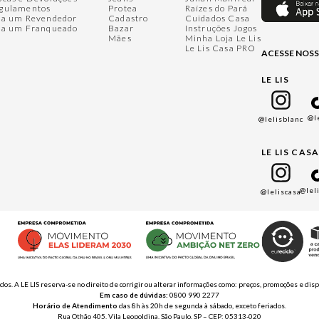
gulamentos
Protea
Raízes do Pará
ja um Revendedor
Cadastro
Cuidados Casa
ja um Franqueado
Bazar
Instruções Jogos
Mães
Minha Loja Le Lis
Le Lis Casa PRO
ACESSE NOSS
LE LIS
@l
@lelisblanc
LE LIS CAS
@lel
@leliscasa
ados. A LE LIS reserva-se no direito de corrigir ou alterar informações como: preços, promoções e 
Em caso de dúvidas:
0800 990 2277
Horário de Atendimento
das 8h às 20h de segunda à sábado, exceto feriados.
Rua Othão 405, Vila Leopoldina, São Paulo, SP – CEP: 05313-020