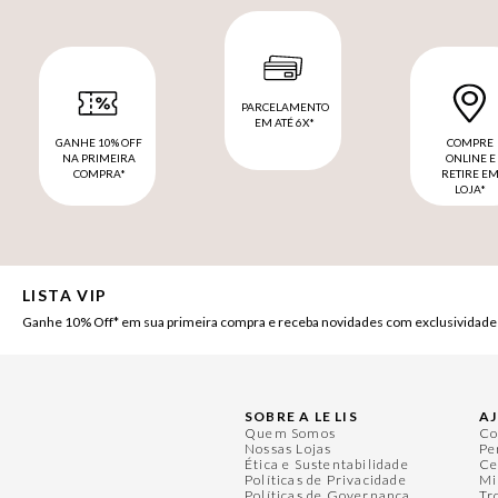
PARCELAMENTO
EM ATÉ 6X*
GANHE 10% OFF
COMPRE
NA PRIMEIRA
ONLINE E
COMPRA*
RETIRE E
LOJA*
LISTA VIP
Ganhe 10% Off* em sua primeira compra e receba novidades com exclusividade
SOBRE A LE LIS
A
Quem Somos
Co
Nossas Lojas
Pe
Ética e Sustentabilidade
Ce
Políticas de Privacidade
Mi
Políticas de Governança
Tr