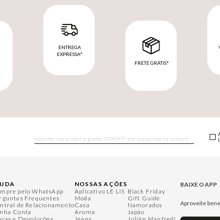
ENTREGA
EXPRESSA*
FRETE GRÁTIS*
M
JUDA
NOSSAS AÇÕES
BAIXE O APP
mpre pelo WhatsApp
Aplicativo LE LIS
Black Friday
rguntas Frequentes
Moda
Gift Guide
Aproveite bene
ntral de Relacionamento
Casa
Namorados
nha Conta
Aroma
Japão
ocas e Devoluções
Jeans
Julián Manfredi