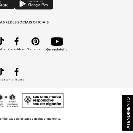
AS REDES SOCIAIS OFICIAIS
elis
/lelisblanc
/lelisblanc
@mundolelis
A
iscasa
/leliscasa
ATENDIMENTO
disponibilidade de estoque a qualquer momento.