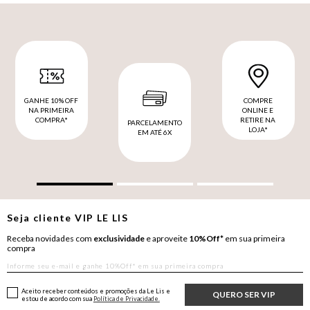
GANHE 10% OFF
COMPRE
NA PRIMEIRA
ONLINE E
COMPRA*
RETIRE NA
PARCELAMENTO
LOJA*
EM ATÉ 6X
Seja cliente
VIP
LE LIS
Receba novidades com
exclusividade
e aproveite
10%Off*
em sua primeira
compra
Aceito receber conteúdos e promoções da Le Lis e
QUERO SER VIP
estou de acordo com sua
Política de Privacidade.