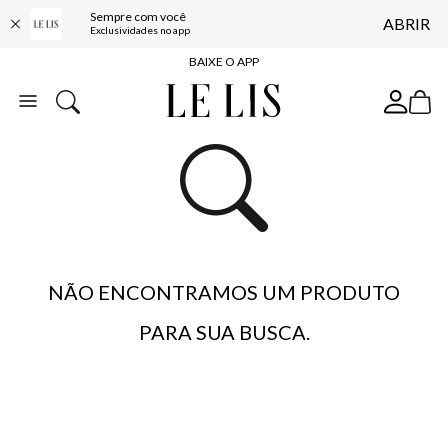
Sempre com você
ABRIR
FRETE GRÁTIS*
Exclusividades no app
BAIXE O APP
10% OFF NA PRIMEIRA COMPRA*
COMPRE ONLINE E RETIRE EM LOJA*
ENTREGA EXPRESSA*
FRETE GRÁTIS*
BAIXE O APP
10% OFF NA PRIMEIRA COMPRA*
NÃO ENCONTRAMOS UM PRODUTO
PARA SUA BUSCA.