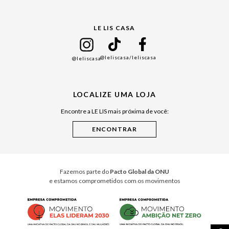
Gift Guide
LE LIS CASA
Mães
Namorados
@leliscasa
/leliscasa
@leliscasa
Japão
Julián Manfredi
LOCALIZE UMA LOJA
Raízes do Pará
Encontre a LE LIS mais próxima de você:
Cuidados Casa
Instruções de Jogos
Minha Loja Le Lis
Le Lis Casa PRO
Fazemos parte do
Pacto Global da ONU
e estamos comprometidos com os movimentos