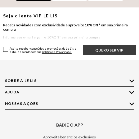
Seja cliente
VIP
LE LIS
Receba novidades com
exclusividade
e aproveite
10%Off*
em sua primeira
compra
Aceito receber conteúdos e promoções da Le Lis e
QUERO SER VIP
estou de acordo com sua
Política de Privacidade.
SOBRE A LE LIS
AJUDA
Quem Somos
Nossas Lojas
NOSSAS AÇÕES
Compre pelo WhatsApp
Ética e Sustentabilidade
Perguntas Frequentes
Aplicativo LE LIS
Política de Privacidade
Central de Relacionamento
BAIXE O APP
Moda
Política de Governança
Minha Conta
Casa
Aproveite benefícios exclusivos