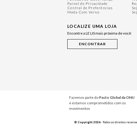
Painel de Privacidade
Re
Central de Preferências
Se
Moda Com Verso
Se
LOCALIZE UMA LOJA
Encontre a LE LIS mais próxima de você:
Fazemos parte do
Pacto Global da ONU
e estamos comprometidos com os
movimentos
© Copyright 2026
- Todos os direitos reserv