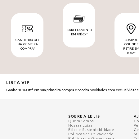
PARCELAMENTO
EM ATÉ 6X*
GANHE 10% OFF
COMPRE
NA PRIMEIRA
ONLINE E
COMPRA*
RETIRE E
LOJA*
LISTA VIP
Ganhe 10% Off* em sua primeira compra e receba novidades com exclusividade
SOBRE A LE LIS
A
Quem Somos
Co
Nossas Lojas
Pe
Ética e Sustentabilidade
Ce
Políticas de Privacidade
Mi
Políticas de Governança
Tr