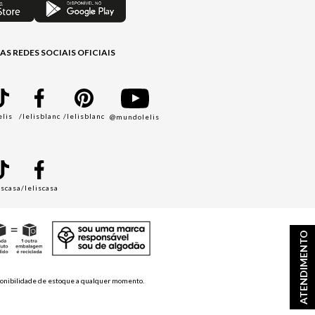
AS REDES SOCIAIS OFICIAIS
elis
/lelisblanc
/lelisblanc
@mundolelis
A
iscasa
/leliscasa
ATENDIMENTO
disponibilidade de estoque a qualquer momento.