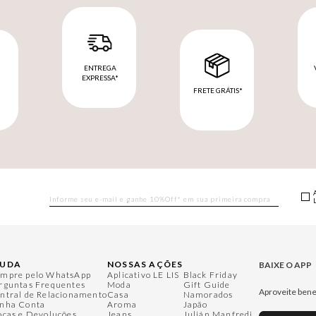
ENTREGA
EXPRESSA*
FRETE GRÁTIS*
M
JUDA
NOSSAS AÇÕES
BAIXE O APP
mpre pelo WhatsApp
Aplicativo LE LIS
Black Friday
rguntas Frequentes
Moda
Gift Guide
Aproveite bene
ntral de Relacionamento
Casa
Namorados
nha Conta
Aroma
Japão
ocas e Devoluções
Jeans
Julián Manfredi