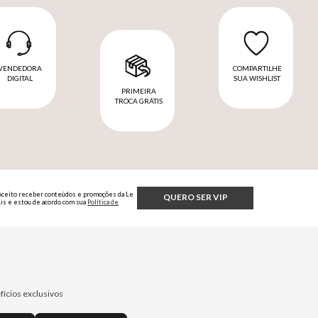
VENDEDORA
COMPARTILHE
DIGITAL
SUA WISHLIST
PRIMEIRA
TROCA GRÁTIS
Aceito receber conteúdos e promoções da Le
QUERO SER VIP
Lis e estou de acordo com sua
Política de
Privacidade.
fícios exclusivos