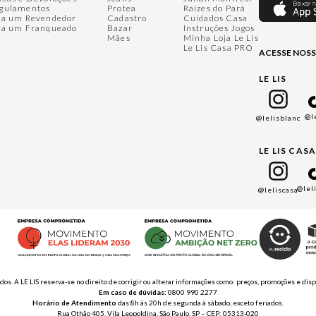
gulamentos
Protea
Raízes do Pará
ja um Revendedor
Cadastro
Cuidados Casa
ja um Franqueado
Bazar
Instruções Jogos
Mães
Minha Loja Le Lis
Le Lis Casa PRO
ACESSE NOSS
LE LIS
@l
@lelisblanc
LE LIS CAS
@lel
@leliscasa
ados. A LE LIS reserva-se no direito de corrigir ou alterar informações como: preços, promoções e 
Em caso de dúvidas:
0800 990 2277
Horário de Atendimento
das 8h às 20h de segunda à sábado, exceto feriados.
Rua Othão 405, Vila Leopoldina, São Paulo, SP – CEP: 05313-020