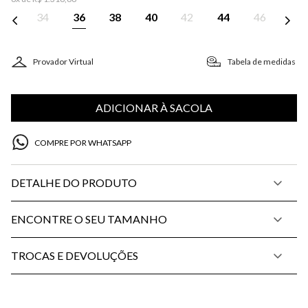
34
36
38
40
42
44
46
Provador Virtual
Tabela de medidas
ADICIONAR À SACOLA
COMPRE POR WHATSAPP
DETALHE DO PRODUTO
ENCONTRE O SEU TAMANHO
TROCAS E DEVOLUÇÕES