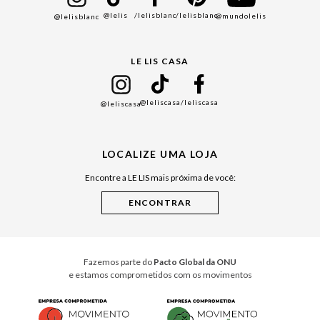
@lelis
/lelisblanc
/lelisblanc
@mundolelis
@lelisblanc
Black Friday
Gift Guide
LE LIS CASA
Mães
Namorados
@leliscasa
/leliscasa
@leliscasa
Japão
Julián Manfredi
LOCALIZE UMA LOJA
Raízes do Pará
Encontre a LE LIS mais próxima de você:
Cuidados Casa
Instruções de Jogos
Minha Loja Le Lis
Le Lis Casa PRO
Fazemos parte do
Pacto Global da ONU
e estamos comprometidos com os movimentos