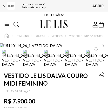
Sempre com você
ABRIR
ENTREGA EXPRESSA*
Exclusividades no app
FRETE GRÁTIS*
BAIXE O APP
10% OFF NA PRIMEIRA COMPRA*
FEMININO
ROUPAS
VESTIDOS
VESTIDO LE LIS DALVA COURO MIDI FEMININO
VESTIDO LE LIS DALVA COURO
MIDI FEMININO
:
15.14.0114_26
R$
7
.
900
,
00
6
x de
R$
1
.
316
,
66