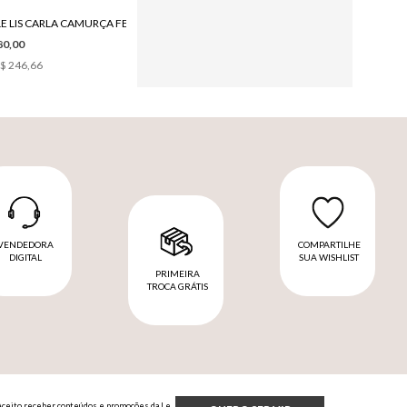
BOTA LE LIS CARLA CAMURÇA FEMININA
80,00
$ 246,66
VENDEDORA
COMPARTILHE
DIGITAL
SUA WISHLIST
PRIMEIRA
TROCA GRÁTIS
Aceito receber conteúdos e promoções da Le