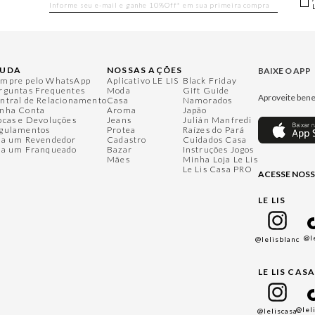
JUDA
NOSSAS AÇÕES
BAIXE O APP
mpre pelo WhatsApp
Aplicativo LE LIS
Black Friday
rguntas Frequentes
Moda
Gift Guide
Aproveite bene
ntral de Relacionamento
Casa
Namorados
nha Conta
Aroma
Japão
ocas e Devoluções
Jeans
Julián Manfredi
gulamentos
Protea
Raízes do Pará
ja um Revendedor
Cadastro
Cuidados Casa
ja um Franqueado
Bazar
Instruções Jogos
Mães
Minha Loja Le Lis
Le Lis Casa PRO
ACESSE NOSS
LE LIS
@l
@lelisblanc
LE LIS CAS
@lel
@leliscasa