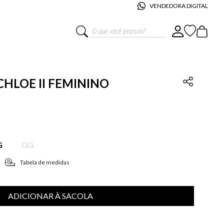
VENDEDORA DIGITAL
O que você procura?
 CHLOE II FEMININO
G
GG
Tabela de medidas
ADICIONAR À SACOLA