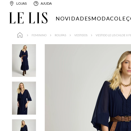
LOJAS
AJUDA
NOVIDADES
MODA
COLEÇ
FEMININO
ROUPAS
VESTIDOS
VESTIDO LE LIS CHLOE II