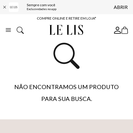
Sempre com você
ABRIR
10% OFF NA PRIMEIRA COMPRA*
Exclusividades no app
COMPRE ONLINE E RETIRE EM LOJA*
ENTREGA EXPRESSA*
FRETE GRÁTIS*
BAIXE O APP
10% OFF NA PRIMEIRA COMPRA*
NÃO ENCONTRAMOS UM PRODUTO
PARA SUA BUSCA.