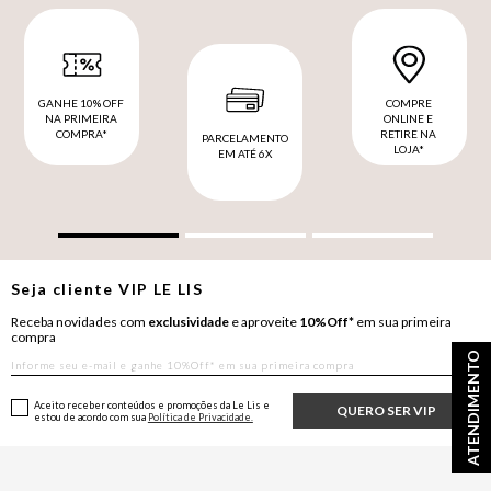
GANHE 10% OFF
COMPRE
NA PRIMEIRA
ONLINE E
COMPRA*
RETIRE NA
PARCELAMENTO
LOJA*
EM ATÉ 6X
Seja cliente
VIP
LE LIS
Receba novidades com
exclusividade
e aproveite
10%Off*
em sua primeira
compra
ATENDIMENTO
Aceito receber conteúdos e promoções da Le Lis e
QUERO SER VIP
estou de acordo com sua
Política de Privacidade.