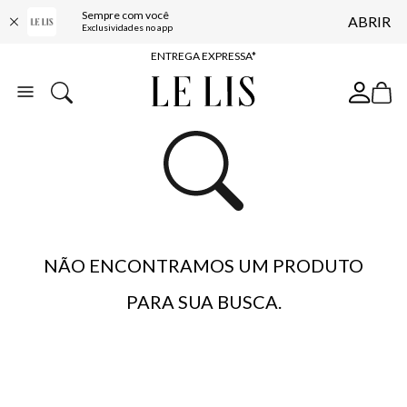
Sempre com você
ABRIR
COMPRE ONLINE E RETIRE EM LOJA*
Exclusividades no app
ENTREGA EXPRESSA*
FRETE GRÁTIS*
BAIXE O APP
10% OFF NA PRIMEIRA COMPRA*
NÃO ENCONTRAMOS UM PRODUTO
PARA SUA BUSCA.