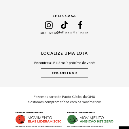
Gift Guide
LE LIS CASA
Mães
Namorados
@leliscasa
/leliscasa
@leliscasa
Japão
Julián Manfredi
LOCALIZE UMA LOJA
Raízes do Pará
Encontre a LE LIS mais próxima de você:
Cuidados Casa
Instruções de Jogos
Minha Loja Le Lis
Le Lis Casa PRO
Fazemos parte do
Pacto Global da ONU
e estamos comprometidos com os movimentos