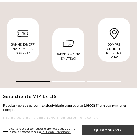
GANHE 10% OFF
COMPRE
NA PRIMEIRA
ONLINE E
COMPRA*
RETIRE NA
PARCELAMENTO
LOJA*
EM ATÉ 6X
Seja cliente
VIP
LE LIS
Receba novidades com
exclusividade
e aproveite
10%Off*
em sua primeira
compra
Aceito receber conteúdos e promoções da Le Lis e
QUERO SER VIP
estou de acordo com sua
Política de Privacidade.