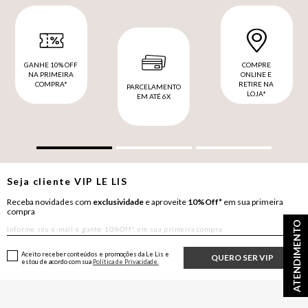
GANHE 10% OFF
COMPRE
NA PRIMEIRA
ONLINE E
COMPRA*
RETIRE NA
PARCELAMENTO
LOJA*
EM ATÉ 6X
Seja cliente
VIP
LE LIS
Receba novidades com
exclusividade
e aproveite
10%Off*
em sua primeira
compra
ATENDIMENTO
Aceito receber conteúdos e promoções da Le Lis e
QUERO SER VIP
estou de acordo com sua
Política de Privacidade.