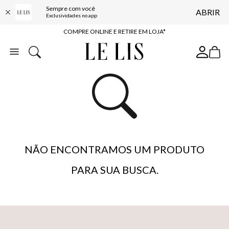
Sempre com você
ABRIR
10% OFF NA PRIMEIRA COMPRA*
Exclusividades no app
COMPRE ONLINE E RETIRE EM LOJA*
ENTREGA EXPRESSA*
FRETE GRÁTIS*
BAIXE O APP
10% OFF NA PRIMEIRA COMPRA*
NÃO ENCONTRAMOS UM PRODUTO
PARA SUA BUSCA.