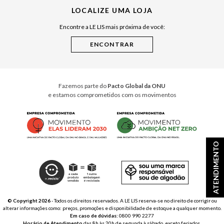
LOCALIZE UMA LOJA
Raízes do Pará
Encontre a LE LIS mais próxima de você:
Cuidados Casa
Instruções de Jogos
Minha Loja Le Lis
Le Lis Casa PRO
Fazemos parte do
Pacto Global da ONU
e estamos comprometidos com os movimentos
ATENDIMENTO
© Copyright 2026
- Todos os direitos reservados. A LE LIS reserva-se no direito de corrigir ou
alterar informações como: preços, promoções e disponibilidade de estoque a qualquer momento.
Em caso de dúvidas:
0800 990 2277
Horário de Atendimento
das 8h às 20h de segunda à sábado, exceto feriados.