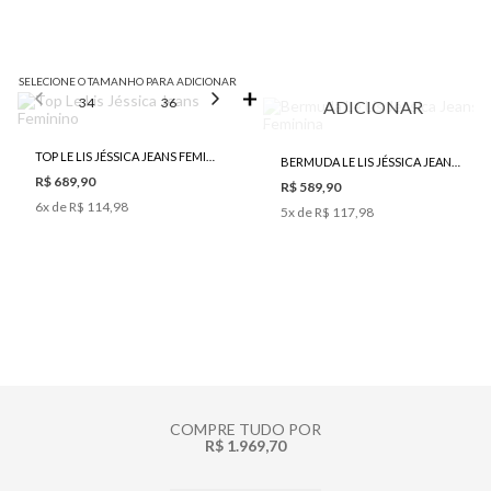
SELECIONE O TAMANHO PARA ADICIONAR
34
36
38
40
ADICIONAR
TOP LE LIS JÉSSICA JEANS FEMININO
BERMUDA LE LIS JÉSSICA JEANS FEMININA
R$ 689,90
R$ 589,90
6
x de
R$ 114,98
5
x de
R$ 117,98
COMPRE TUDO POR
R$ 1.969,70