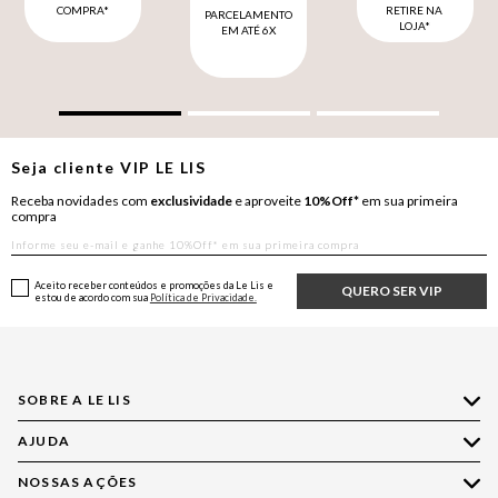
COMPRA*
RETIRE NA
PARCELAMENTO
LOJA*
EM ATÉ 6X
Seja cliente
VIP
LE LIS
Receba novidades com
exclusividade
e aproveite
10%Off*
em sua primeira
compra
Aceito receber conteúdos e promoções da Le Lis e
QUERO SER VIP
estou de acordo com sua
Política de Privacidade.
SOBRE A LE LIS
AJUDA
Quem Somos
Nossas Lojas
NOSSAS AÇÕES
Compre pelo WhatsApp