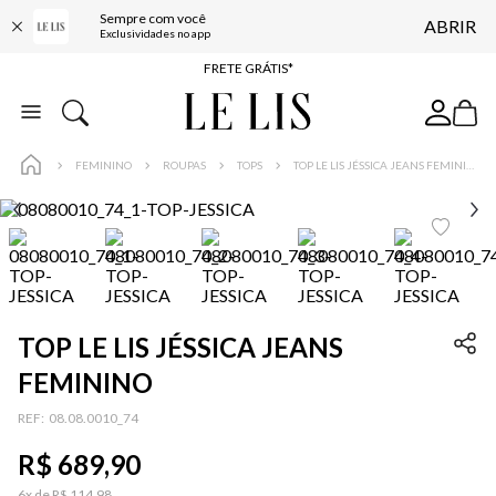
Sempre com você
ABRIR
ENTREGA EXPRESSA*
Exclusividades no app
FRETE GRÁTIS*
BAIXE O APP
10% OFF NA PRIMEIRA COMPRA*
FEMININO
ROUPAS
TOPS
TOP LE LIS JÉSSICA JEANS FEMININO
TOP LE LIS JÉSSICA JEANS
FEMININO
:
08.08.0010_74
R$
689
,
90
6
x de
R$
114
,
98