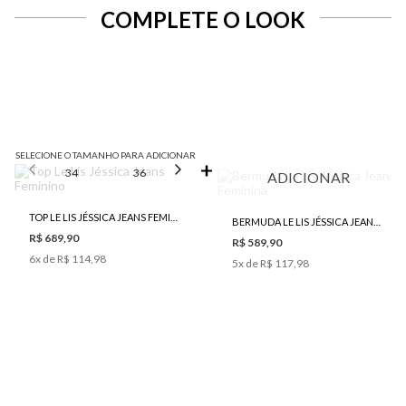
COMPLETE O LOOK
SELECIONE O TAMANHO PARA ADICIONAR
34
36
38
40
ADICIONAR
TOP LE LIS JÉSSICA JEANS FEMININO
BERMUDA LE LIS JÉSSICA JEANS FEMININA
R$ 689,90
R$ 589,90
6
x de
R$ 114,98
5
x de
R$ 117,98