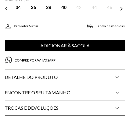
34
36
38
40
42
44
46
Provador Virtual
Tabela de medidas
ADICIONAR À SACOLA
COMPRE POR WHATSAPP
DETALHE DO PRODUTO
ENCONTRE O SEU TAMANHO
TROCAS E DEVOLUÇÕES