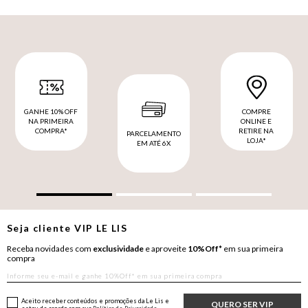
GANHE 10% OFF
COMPRE
NA PRIMEIRA
ONLINE E
COMPRA*
RETIRE NA
PARCELAMENTO
LOJA*
EM ATÉ 6X
Seja cliente
VIP
LE LIS
Receba novidades com
exclusividade
e aproveite
10%Off*
em sua primeira
compra
Aceito receber conteúdos e promoções da Le Lis e
QUERO SER VIP