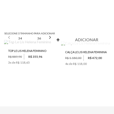
SELECIONE O TAMANHO PARA ADICIONAR
34
36
38
40
42
ADICIONAR
TOP LE LIS HELENA FEMININO
CALÇA LE LIS HELENA FEMININA
R$ 889,90
R$ 355,96
R$ 1.180,00
R$ 472,00
3
x de
R$ 118,65
4
x de
R$ 118,00