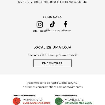
@lelis
/lelisblanc
/lelisblanc
@mundolelis
@lelisblanc
Black Friday
Gift Guide
LE LIS CASA
Mães
Namorados
@leliscasa
/leliscasa
@leliscasa
Japão
Julián Manfredi
LOCALIZE UMA LOJA
Raízes do Pará
Encontre a LE LIS mais próxima de você:
Cuidados Casa
Instruções de Jogos
Minha Loja Le Lis
Le Lis Casa PRO
Fazemos parte do
Pacto Global da ONU
e estamos comprometidos com os movimentos