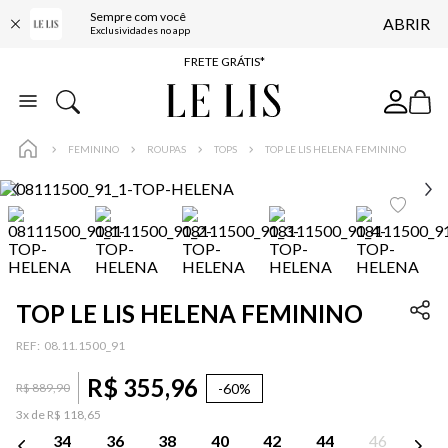
Sempre com você
ABRIR
ENTREGA EXPRESSA*
Exclusividades no app
FRETE GRÁTIS*
BAIXE O APP
10% OFF NA PRIMEIRA COMPRA*
FEMININO
ROUPAS
TOPS
TOP LE LIS HELENA FEMININO
TOP LE LIS HELENA FEMININO
:
08.11.1500_91
R$
355
,
96
-
60%
R$
889
,
90
3
x de
R$
118
,
65
34
36
38
40
42
44
46