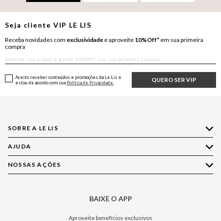
Seja cliente
VIP
LE LIS
Receba novidades com
exclusividade
e aproveite
10%Off*
em sua primeira
compra
Aceito receber conteúdos e promoções da Le Lis e
QUERO SER VIP
estou de acordo com sua
Política de Privacidade.
SOBRE A LE LIS
AJUDA
Quem Somos
Nossas Lojas
NOSSAS AÇÕES
Compre pelo WhatsApp
Ética e Sustentabilidade
Perguntas Frequentes
Aplicativo LE LIS
Política de Privacidade
Central de Relacionamento
BAIXE O APP
Moda
Política de Governança
Minha Conta
Casa
Aproveite benefícios exclusivos