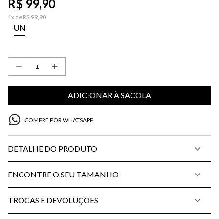
R$
99
,
90
1
x de
R$
99
,
90
UN
ADICIONAR À SACOLA
COMPRE POR WHATSAPP
DETALHE DO PRODUTO
ENCONTRE O SEU TAMANHO
TROCAS E DEVOLUÇÕES