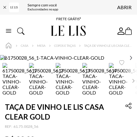
Sempre com você
ABRIR
ENTREGA EXPRESSA*
Exclusividades no app
FRETE GRÁTIS*
BAIXE O APP
10% OFF NA PRIMEIRA COMPRA*
CASA
MESA
COPOS E TAÇAS
TAÇA DE VINHO LE LIS CASA CLEAR GOLD
TAÇA DE VINHO LE LIS CASA
CLEAR GOLD
:
61.75.0028_56