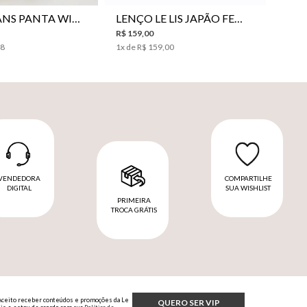
CALÇA JEANS PANTA WIDE LE LIS ISIS FEMININA
LENÇO LE LIS JAPÃO FEMININO
R$
159
,
00
98
1
x de
R$
159
,
00
VENDEDORA
COMPARTILHE
DIGITAL
SUA WISHLIST
PRIMEIRA
TROCA GRÁTIS
Aceito receber conteúdos e promoções da Le
QUERO SER VIP