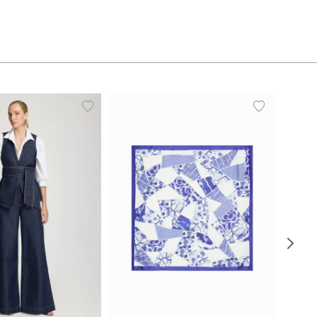
38
40
42
44
UN