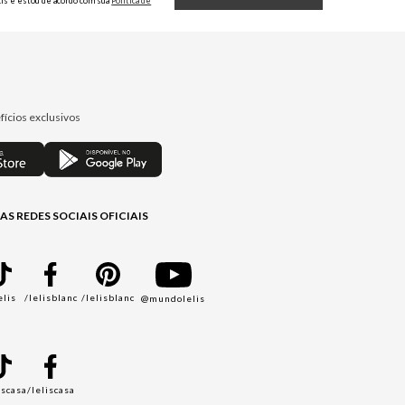
Lis e estou de acordo com sua
Política de
Privacidade.
fícios exclusivos
AS REDES SOCIAIS OFICIAIS
elis
/lelisblanc
/lelisblanc
@mundolelis
A
iscasa
/leliscasa