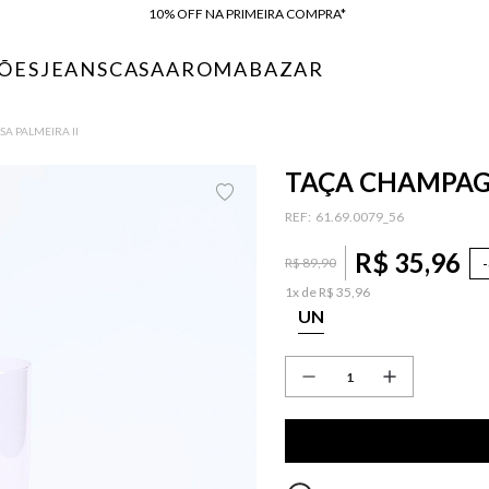
10% OFF NA PRIMEIRA COMPRA*
COMPRE ONLINE E RETIRE EM LOJA*
ÕES
JEANS
CASA
AROMA
BAZAR
ENTREGA EXPRESSA*
FRETE GRÁTIS*
BAIXE O APP
SA PALMEIRA II
10% OFF NA PRIMEIRA COMPRA*
TAÇA CHAMPAGNE
:
61.69.0079_56
R$
35
,
96
-
R$
89
,
90
1
x de
R$
35
,
96
UN