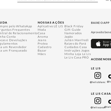
JUDA
NOSSAS AÇÕES
BAIXE O APP
mpre pelo WhatsApp
Aplicativo LE LIS
Black Friday
rguntas Frequentes
Moda
Gift Guide
Aproveite bene
ntral de Relacionamento
Casa
Namorados
nha Conta
Aroma
Japão
ocas e Devoluções
Jeans
Julián Manfredi
gulamentos
Protea
Raízes do Pará
ja um Revendedor
Cadastro
Cuidados Casa
ja um Franqueado
Bazar
Instruções Jogos
Mães
Minha Loja Le Lis
Le Lis Casa PRO
ACESSE NOSS
LE LIS
@l
@lelisblanc
LE LIS CAS
@lel
@leliscasa