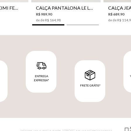
VESTIDO LE LIS KIMI FEMININO
CALÇA PANTALONA LE LIS JESSICA FEMININA
R$
989
,
90
R$
689
,
90
6
x de
R$
164
,
98
6
x de
R$
114
,
ENTREGA
EXPRESSA*
FRETE GRÁTIS*
M