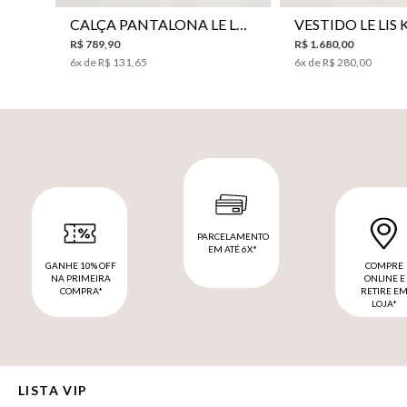
CALÇA PANTALONA LE LIS HORI FEMININA
R$
789
,
90
R$
1
.
680
,
00
6
x de
R$
131
,
65
6
x de
R$
280
,
00
PARCELAMENTO
EM ATÉ 6X*
GANHE 10% OFF
COMPRE
NA PRIMEIRA
ONLINE E
COMPRA*
RETIRE E
LOJA*
LISTA VIP