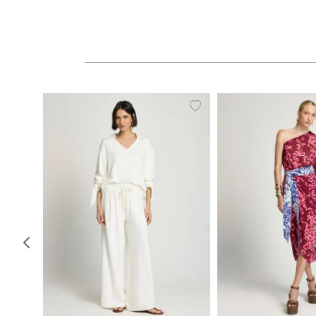
PP
P
M
G
34
36
38
40