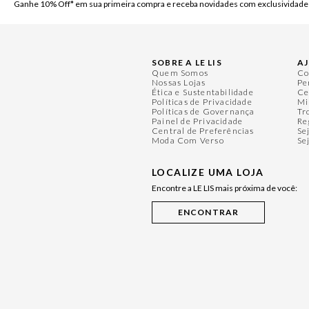
Ganhe 10% Off* em sua primeira compra e receba novidades com exclusividade
SOBRE A LE LIS
A
Quem Somos
Co
Nossas Lojas
Pe
Ética e Sustentabilidade
Ce
Políticas de Privacidade
Mi
Políticas de Governança
Tr
Painel de Privacidade
Re
Central de Preferências
Se
Moda Com Verso
Se
LOCALIZE UMA LOJA
Encontre a LE LIS mais próxima de você: