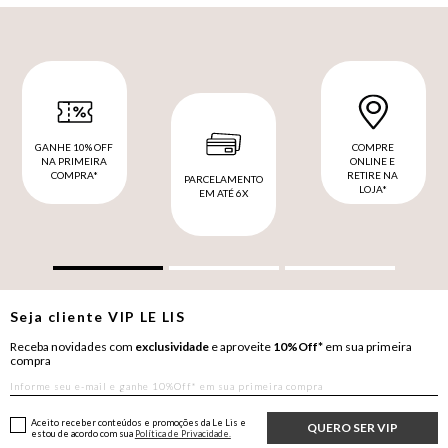
GANHE 10% OFF
COMPRE
NA PRIMEIRA
ONLINE E
COMPRA*
RETIRE NA
PARCELAMENTO
LOJA*
EM ATÉ 6X
Seja cliente
VIP
LE LIS
Receba novidades com
exclusividade
e aproveite
10%Off*
em sua primeira
compra
Aceito receber conteúdos e promoções da Le Lis e
QUERO SER VIP
estou de acordo com sua
Política de Privacidade.