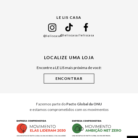
Gift Guide
LE LIS CASA
Mães
Namorados
@leliscasa
/leliscasa
@leliscasa
Japão
Julián Manfredi
LOCALIZE UMA LOJA
Raízes do Pará
Encontre a LE LIS mais próxima de você:
Cuidados Casa
Instruções de Jogos
Minha Loja Le Lis
Le Lis Casa PRO
Fazemos parte do
Pacto Global da ONU
e estamos comprometidos com os movimentos