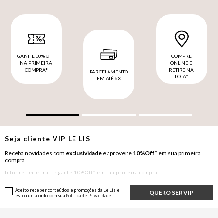
GANHE 10% OFF
COMPRE
NA PRIMEIRA
ONLINE E
COMPRA*
RETIRE NA
PARCELAMENTO
LOJA*
EM ATÉ 6X
Seja cliente
VIP
LE LIS
Receba novidades com
exclusividade
e aproveite
10%Off*
em sua primeira
compra
Aceito receber conteúdos e promoções da Le Lis e
QUERO SER VIP
estou de acordo com sua
Política de Privacidade.