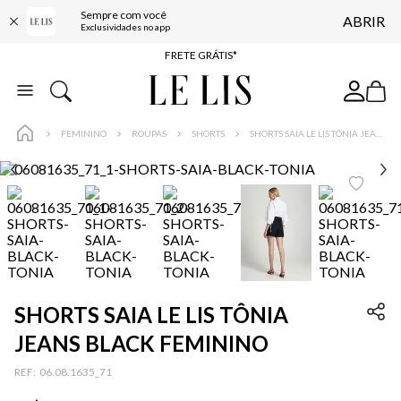
Sempre com você
ABRIR
ENTREGA EXPRESSA*
Exclusividades no app
FRETE GRÁTIS*
BAIXE O APP
10% OFF NA PRIMEIRA COMPRA*
FEMININO
ROUPAS
SHORTS
SHORTS SAIA LE LIS TÔNIA JEANS BLACK FEMININO
SHORTS SAIA LE LIS TÔNIA
JEANS BLACK FEMININO
:
06.08.1635_71