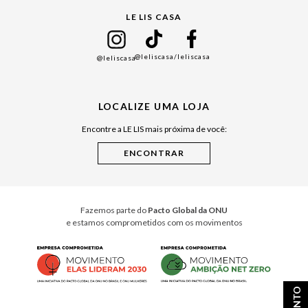
LE LIS CASA
Mães
Namorados
@leliscasa
/leliscasa
@leliscasa
Japão
Julián Manfredi
LOCALIZE UMA LOJA
Raízes do Pará
Encontre a LE LIS mais próxima de você:
Cuidados Casa
Instruções de Jogos
Minha Loja Le Lis
Le Lis Casa PRO
Fazemos parte do
Pacto Global da ONU
e estamos comprometidos com os movimentos