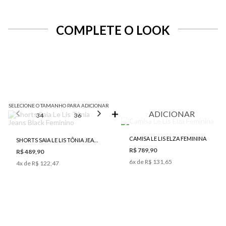
COMPLETE O LOOK
SELECIONE O TAMANHO PARA ADICIONAR
ADICIONAR
34
36
38
40
42
CAMISA LE LIS ELZA FEMININA
SHORTS SAIA LE LIS TÔNIA JEANS BLACK FEMININO
R$ 789,90
R$ 489,90
6
x de
R$ 131,65
4
x de
R$ 122,47