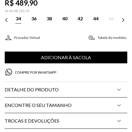
R$
489
,
90
4
x de
R$
122
,
47
34
36
38
40
42
44
46
Provador Virtual
Tabela de medidas
ADICIONAR À SACOLA
COMPRE POR WHATSAPP
DETALHE DO PRODUTO
ENCONTRE O SEU TAMANHO
TROCAS E DEVOLUÇÕES