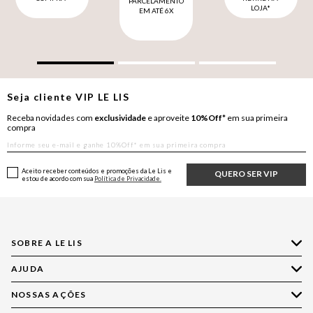
PARCELAMENTO
LOJA*
EM ATÉ 6X
Seja cliente
VIP
LE LIS
Receba novidades com
exclusividade
e aproveite
10%Off*
em sua primeira
compra
Aceito receber conteúdos e promoções da Le Lis e
QUERO SER VIP
estou de acordo com sua
Política de Privacidade.
SOBRE A LE LIS
AJUDA
Quem Somos
Nossas Lojas
NOSSAS AÇÕES
Compre pelo WhatsApp