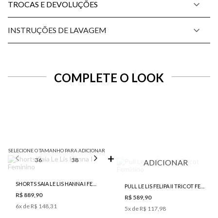
TROCAS E DEVOLUÇÕES
INSTRUÇÕES DE LAVAGEM
COMPLETE O LOOK
SELECIONE O TAMANHO PARA ADICIONAR
36
38
40
42
44
ADICIONAR
SHORTS SAIA LE LIS HANNA I FEMININO
PULL LE LIS FELIPA II TRICOT FEMININO
R$ 889,90
R$ 589,90
6
x de
R$ 148,31
5
x de
R$ 117,98