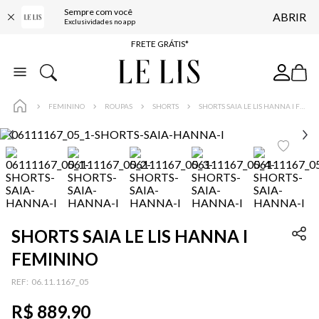
Sempre com você
ABRIR
ENTREGA EXPRESSA*
Exclusividades no app
FRETE GRÁTIS*
BAIXE O APP
10% OFF NA PRIMEIRA COMPRA*
FEMININO
ROUPAS
SHORTS
SHORTS SAIA LE LIS HANNA I FEMININO
SHORTS SAIA LE LIS HANNA I
FEMININO
:
06.11.1167_05
R$
889
,
90