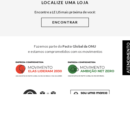
LOCALIZE UMA LOJA
Raízes do Pará
Encontre a LE LIS mais próxima de você:
Cuidados Casa
Instruções de Jogos
Minha Loja Le Lis
Le Lis Casa PRO
ATENDIMEN
Fazemos parte do
Pacto Global da ONU
e estamos comprometidos com os movimentos
© Copyright 2026
- Todos os direitos reservados. A LE LIS reserva-se no direito de corrigir ou
alterar informações como: preços, promoções e disponibilidade de estoque a qualquer momento.
Em caso de dúvidas:
0800 990 2277
Horário de Atendimento
das 8h às 20h de segunda à sábado, exceto feriados.