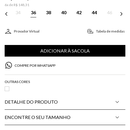
6
x de
R$
148
,
31
34
36
38
40
42
44
46
Provador Virtual
Tabela de medidas
ADICIONAR À SACOLA
COMPRE POR WHATSAPP
DETALHE DO PRODUTO
ENCONTRE O SEU TAMANHO