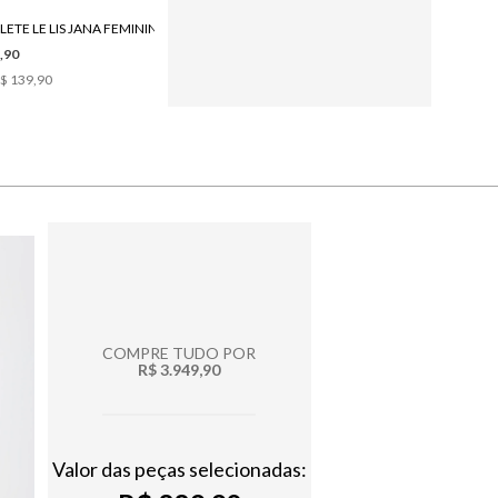
LETE LE LIS JANA FEMININO
BOTA LE LIS CARLA CAMURÇA FEMININA
,90
R$ 1.480,00
$ 139,90
6
x de
R$ 246,66
COMPRE TUDO POR
R$ 3.949,90
Valor das peças selecionadas: