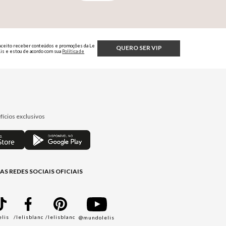
Aceito receber conteúdos e promoções da Le
QUERO SER VIP
Lis e estou de acordo com sua
Política de
Privacidade.
fícios exclusivos
AS REDES SOCIAIS OFICIAIS
elis
/lelisblanc
/lelisblanc
@mundolelis