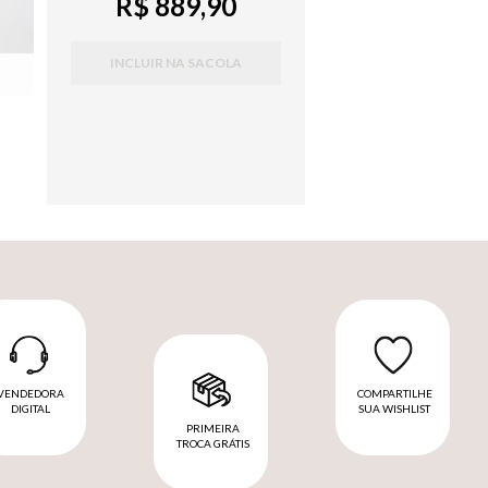
R$ 889,90
INCLUIR NA SACOLA
VENDEDORA
COMPARTILHE
DIGITAL
SUA WISHLIST
PRIMEIRA
TROCA GRÁTIS