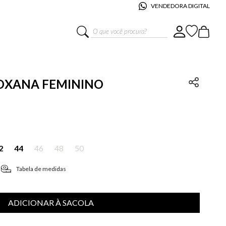
VENDEDORA DIGITAL
O que você procura?
ROXANA FEMININO
2
44
46
48
50
Tabela de medidas
ADICIONAR À SACOLA