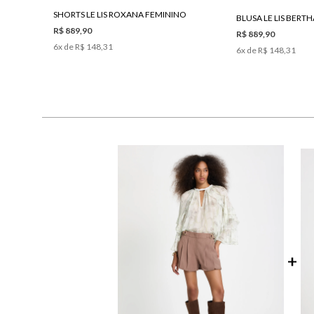
SHORTS LE LIS ROXANA FEMININO
BLUSA LE LIS BERT
R$ 889,90
R$ 889,90
6
x de
R$ 148,31
6
x de
R$ 148,31