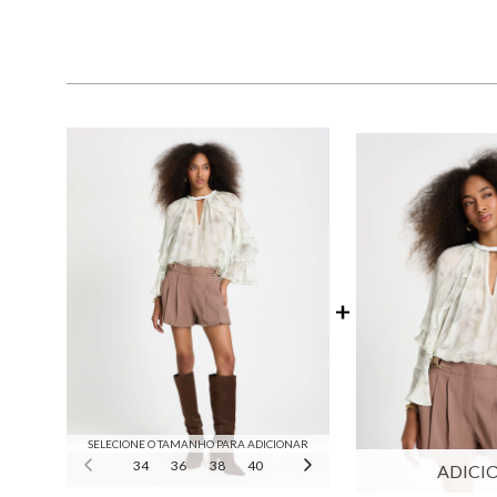
SELECIONE O TAMANHO PARA ADICIONAR
34
36
38
40
42
44
ADICI