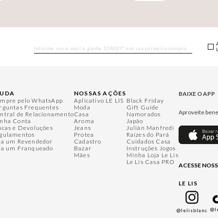
JUDA
NOSSAS AÇÕES
BAIXE O APP
mpre pelo WhatsApp
Aplicativo LE LIS
Black Friday
rguntas Frequentes
Moda
Gift Guide
Aproveite bene
ntral de Relacionamento
Casa
Namorados
nha Conta
Aroma
Japão
ocas e Devoluções
Jeans
Julián Manfredi
gulamentos
Protea
Raízes do Pará
ja um Revendedor
Cadastro
Cuidados Casa
ja um Franqueado
Bazar
Instruções Jogos
Mães
Minha Loja Le Lis
Le Lis Casa PRO
ACESSE NOSS
LE LIS
@l
@lelisblanc