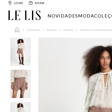
LOJAS
AJUDA
NOVIDADES
MODA
COLEÇ
FEMININO
ROUPAS
SHORTS
SHORTS LE LIS ROXANA FE