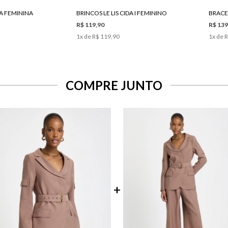
HA FEMININA
BRINCOS LE LIS CIDA I FEMININO
BRACE
R$ 119,90
R$ 139
1
x de
R$ 119,90
1
x de
R
COMPRE JUNTO