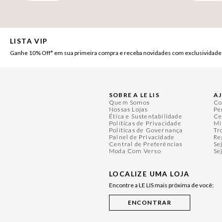
LISTA VIP
Ganhe 10% Off* em sua primeira compra e receba novidades com exclusividade
SOBRE A LE LIS
A
Quem Somos
Co
Nossas Lojas
Pe
Ética e Sustentabilidade
Ce
Políticas de Privacidade
Mi
Políticas de Governança
Tr
Painel de Privacidade
Re
Central de Preferências
Se
Moda Com Verso
Se
LOCALIZE UMA LOJA
Encontre a LE LIS mais próxima de você: