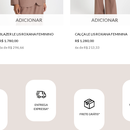
ADICIONAR
ADICIONAR
BLAZER LE LIS ROXANA FEMININO
CALÇA LE LIS ROXANA FEMININA
R$ 1.780,00
R$ 1.280,00
6
x de
R$ 296,66
6
x de
R$ 213,33
ENTREGA
EXPRESSA*
FRETE GRÁTIS*
M