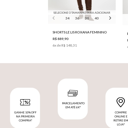
SELECIONE O TAMANHO PARA ADICIONAR
34
36
38
40
42
44
SHORTS LE LIS ROXANA FEMININO
R$ 889,90
6
x de
R$ 148,31
PARCELAMENTO
EM ATÉ 6X*
GANHE 10% OFF
COMPRE
NA PRIMEIRA
ONLINE E
COMPRA*
RETIRE E
LOJA*