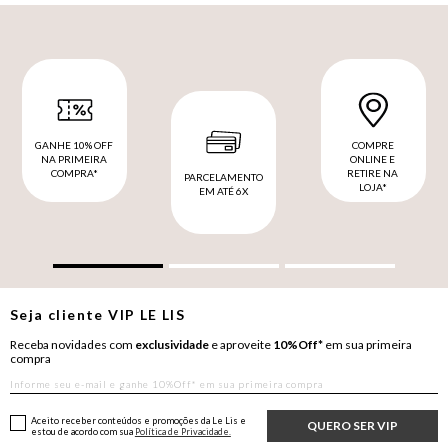
GANHE 10% OFF
COMPRE
NA PRIMEIRA
ONLINE E
COMPRA*
RETIRE NA
PARCELAMENTO
LOJA*
EM ATÉ 6X
Seja cliente
VIP
LE LIS
Receba novidades com
exclusividade
e aproveite
10%Off*
em sua primeira
compra
Aceito receber conteúdos e promoções da Le Lis e
QUERO SER VIP
estou de acordo com sua
Política de Privacidade.