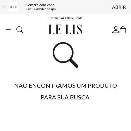
Sempre com você
ABRIR
COMPRE ONLINE E RETIRE EM LOJA*
Exclusividades no app
ENTREGA EXPRESSA*
FRETE GRÁTIS*
BAIXE O APP
10% OFF NA PRIMEIRA COMPRA*
NÃO ENCONTRAMOS UM PRODUTO
PARA SUA BUSCA.