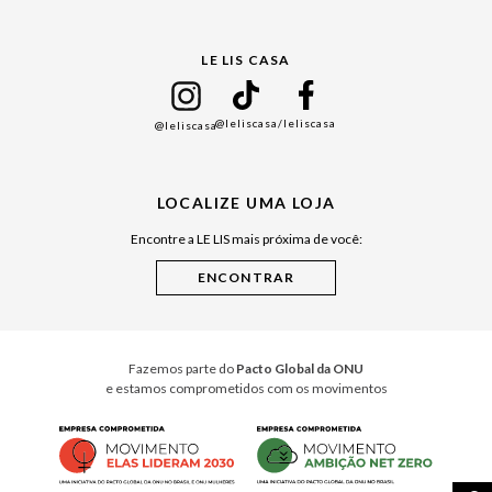
Gift Guide
LE LIS CASA
Mães
Namorados
@leliscasa
/leliscasa
@leliscasa
Japão
Julián Manfredi
LOCALIZE UMA LOJA
Raízes do Pará
Encontre a LE LIS mais próxima de você:
Cuidados Casa
Instruções de Jogos
Minha Loja Le Lis
Le Lis Casa PRO
Fazemos parte do
Pacto Global da ONU
e estamos comprometidos com os movimentos