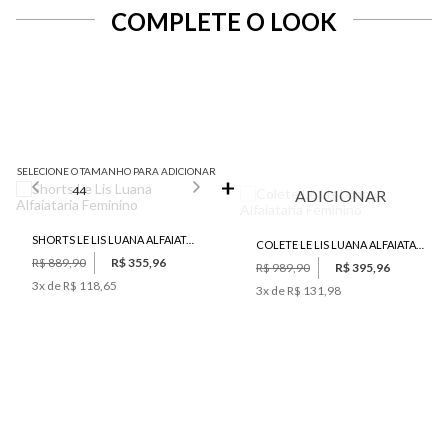
COMPLETE O LOOK
SELECIONE O TAMANHO PARA ADICIONAR
44
ADICIONAR
SHORTS LE LIS LUANA ALFAIATARIA FEMININO
COLETE LE LIS LUANA ALFAIATARIA FEMININO
R$ 889,90
R$ 355,96
R$ 989,90
R$ 395,96
3
x de
R$ 118,65
3
x de
R$ 131,98