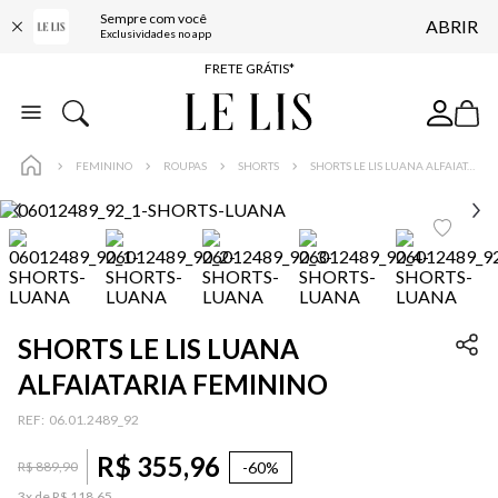
Sempre com você
ABRIR
ENTREGA EXPRESSA*
Exclusividades no app
FRETE GRÁTIS*
BAIXE O APP
10% OFF NA PRIMEIRA COMPRA*
FEMININO
ROUPAS
SHORTS
SHORTS LE LIS LUANA ALFAIATARIA FEMININO
SHORTS LE LIS LUANA
ALFAIATARIA FEMININO
:
06.01.2489_92
R$
355
,
96
-
60%
R$
889
,
90
3
x de
R$
118
,
65