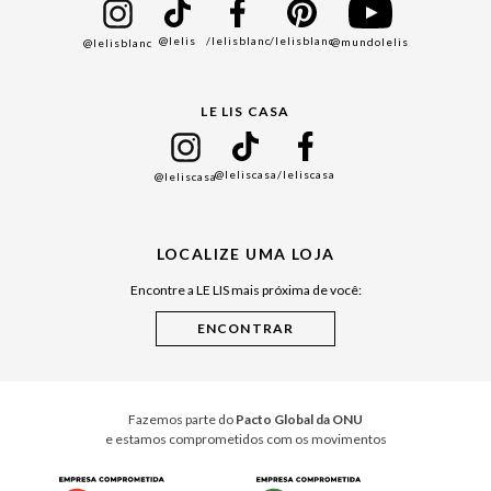
Bazar
@lelis
/lelisblanc
/lelisblanc
@mundolelis
@lelisblanc
Black Friday
Gift Guide
LE LIS CASA
Mães
Namorados
@leliscasa
/leliscasa
@leliscasa
Japão
Julián Manfredi
LOCALIZE UMA LOJA
Raízes do Pará
Encontre a LE LIS mais próxima de você:
Cuidados Casa
Instruções de Jogos
Minha Loja Le Lis
Le Lis Casa PRO
Fazemos parte do
Pacto Global da ONU
e estamos comprometidos com os movimentos