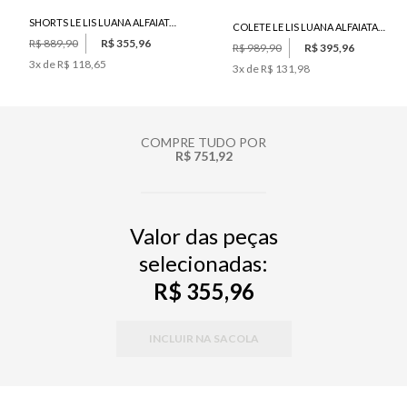
SHORTS LE LIS LUANA ALFAIATARIA FEMININO
COLETE LE LIS LUANA ALFAIATARIA FEMININO
R$ 889,90
R$ 355,96
R$ 989,90
R$ 395,96
3
x de
R$ 118,65
3
x de
R$ 131,98
COMPRE TUDO POR
R$ 751,92
Valor das peças
selecionadas:
R$ 355,96
INCLUIR NA SACOLA