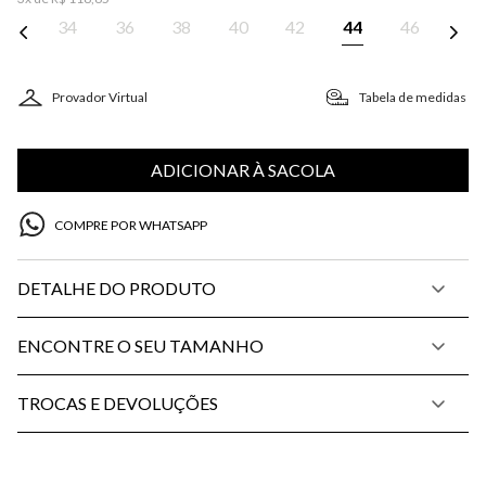
34
36
38
40
42
44
46
Provador Virtual
Tabela de medidas
ADICIONAR À SACOLA
COMPRE POR WHATSAPP
DETALHE DO PRODUTO
ENCONTRE O SEU TAMANHO
TROCAS E DEVOLUÇÕES