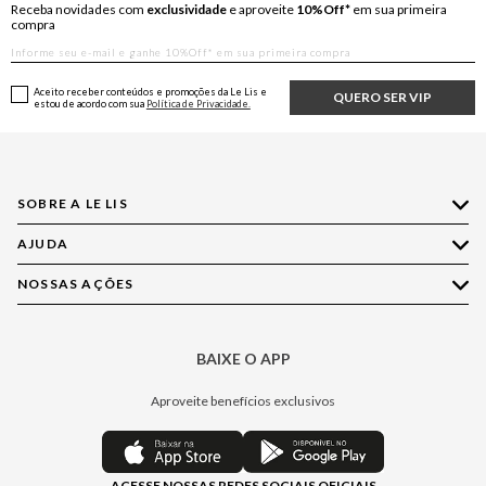
Receba novidades com
exclusividade
e aproveite
10%Off*
em sua primeira
compra
Aceito receber conteúdos e promoções da Le Lis e
QUERO SER VIP
estou de acordo com sua
Política de Privacidade.
SOBRE A LE LIS
AJUDA
Quem Somos
Nossas Lojas
NOSSAS AÇÕES
Compre pelo WhatsApp
Ética e Sustentabilidade
Perguntas Frequentes
Aplicativo LE LIS
Política de Privacidade
Central de Relacionamento
BAIXE O APP
Moda
Política de Governança
Minha Conta
Casa
Aproveite benefícios exclusivos
Painel de Privacidade
Trocas e Devoluções
Aroma
Central de Preferências
Regulamentos
Jeans
ACESSE NOSSAS REDES SOCIAIS OFICIAIS