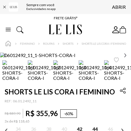
Sempre com você
ABRIR
ENTREGA EXPRESSA*
Exclusividades no app
FRETE GRÁTIS*
BAIXE O APP
10% OFF NA PRIMEIRA COMPRA*
FEMININO
ROUPAS
SHORTS
SHORTS LE LIS CORA I FEMININO
SHORTS LE LIS CORA I FEMININO
:
06.01.2492_11
R$
355
,
96
-
60%
R$
889
,
90
3
x de
R$
118
,
65
34
36
38
40
42
44
46