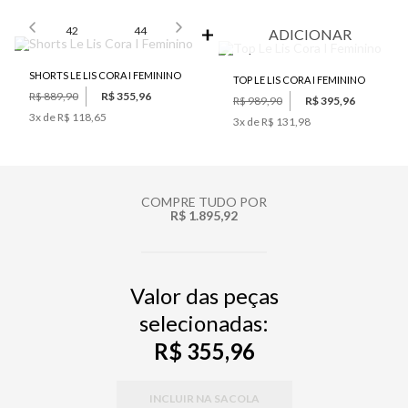
SELECIONE O TAMANHO PARA ADICIONAR
42
44
ADICIONAR
SHORTS LE LIS CORA I FEMININO
TOP LE LIS CORA I FEMININO
R$ 889,90
R$ 355,96
R$ 989,90
R$ 395,96
3
x de
R$ 118,65
3
x de
R$ 131,98
COMPRE TUDO POR
R$ 1.895,92
Valor das peças
selecionadas:
R$ 355,96
INCLUIR NA SACOLA