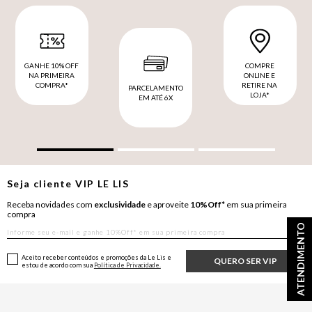
GANHE 10% OFF
COMPRE
NA PRIMEIRA
ONLINE E
COMPRA*
RETIRE NA
PARCELAMENTO
LOJA*
EM ATÉ 6X
Seja cliente
VIP
LE LIS
Receba novidades com
exclusividade
e aproveite
10%Off*
em sua primeira
compra
ATENDIMENTO
Aceito receber conteúdos e promoções da Le Lis e
QUERO SER VIP
estou de acordo com sua
Política de Privacidade.