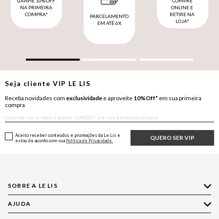
GANHE 10% OFF
COMPRE
NA PRIMEIRA
ONLINE E
COMPRA*
RETIRE NA
PARCELAMENTO
LOJA*
EM ATÉ 6X
Seja cliente
VIP
LE LIS
Receba novidades com
exclusividade
e aproveite
10%Off*
em sua primeira
compra
Aceito receber conteúdos e promoções da Le Lis e
QUERO SER VIP
estou de acordo com sua
Política de Privacidade.
SOBRE A LE LIS
AJUDA
Quem Somos