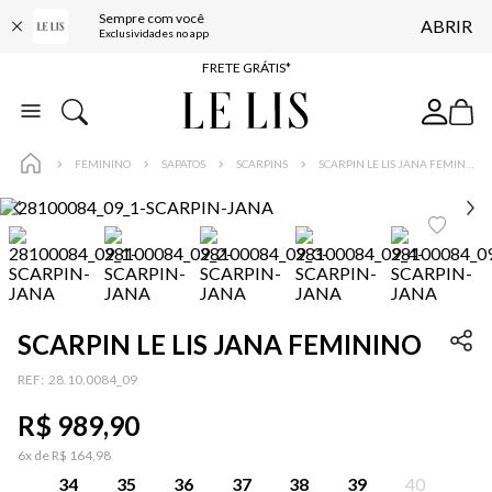
Sempre com você
ABRIR
ENTREGA EXPRESSA*
Exclusividades no app
FRETE GRÁTIS*
BAIXE O APP
10% OFF NA PRIMEIRA COMPRA*
FEMININO
SAPATOS
SCARPINS
SCARPIN LE LIS JANA FEMININO
SCARPIN LE LIS JANA FEMININO
:
28.10.0084_09
R$
989
,
90
6
x de
R$
164
,
98
34
35
36
37
38
39
40