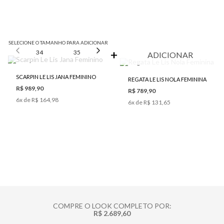
SELECIONE O TAMANHO PARA ADICIONAR
34
35
36
37
38
ADICIONAR
SCARPIN LE LIS JANA FEMININO
REGATA LE LIS NOLA FEMININA
R$ 989,90
R$ 789,90
6
x de
R$ 164,98
6
x de
R$ 131,65
COMPRE O LOOK COMPLETO POR:
R$ 2.689,60