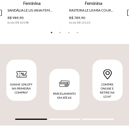
SANDÁLIA LE LIS JANA FEMININA
RASTEIRA LE LIS MIA COURO FEMININA
R$ 989,90
R$ 789,90
6
x de
R$ 164,98
6
x de
R$ 131,65
GANHE 10% OFF
COMPRE
NA PRIMEIRA
ONLINE E
COMPRA*
RETIRE NA
PARCELAMENTO
LOJA*
EM ATÉ 6X