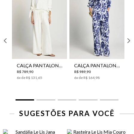
CALÇA PANTALONA LE LIS HORI FEMININA
CALÇA PANTALONA LE LIS JESSICA FEMININA
R$
789
,
90
R$
989
,
90
6
x de
R$
131
,
65
6
x de
R$
164
,
98
SUGESTÕES PARA VOCÊ