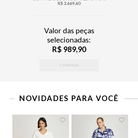
R$ 3.669,60
Valor das peças
selecionadas:
R$ 989,90
COMPRAR
PP
P
M
G
PP
P
M
G
NOVIDADES PARA VOCÊ