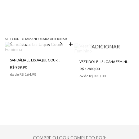
SELECIONE O TAMANHO PARA ADICIONAR
34
35
36
37
38
ADICIONAR
SANDÁLIA LE LIS JAQUE COURO FEMININA
VESTIDO LE LIS JOANA FEMININO
R$ 989,90
R$ 1.980,00
6
x de
R$ 164,98
6
x de
R$ 330,00
COMPRE O LOOK COMPLETO POR: