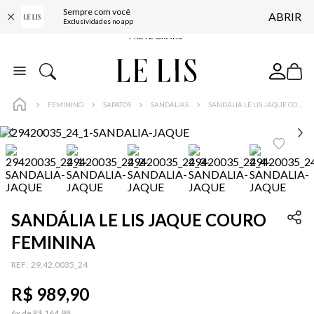
Sempre com você
ABRIR
FRETE GRÁTIS*
Exclusividades no app
BAIXE O APP
10% OFF NA PRIMEIRA COMPRA*
COMPRE ONLINE E RETIRE EM LOJA*
FEMININO
SAPATOS
SANDÁLIAS
SANDÁLIA LE LIS JAQUE COURO FEMININA
ENTREGA EXPRESSA*
FRETE GRÁTIS*
BAIXE O APP
10% OFF NA PRIMEIRA COMPRA*
SANDÁLIA LE LIS JAQUE COURO
FEMININA
:
29.42.0035_24
R$
989
,
90
6
x de
R$
164
,
98