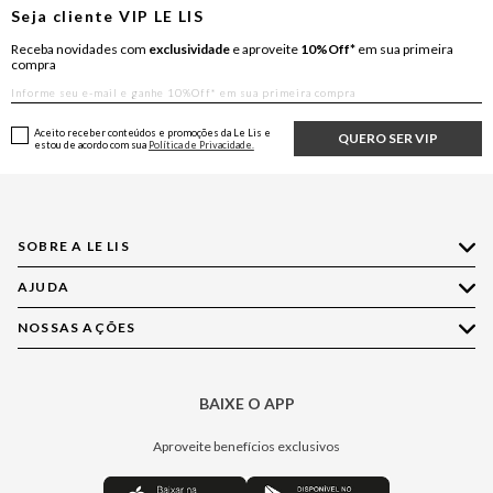
Seja cliente
VIP
LE LIS
Receba novidades com
exclusividade
e aproveite
10%Off*
em sua primeira
compra
Aceito receber conteúdos e promoções da Le Lis e
QUERO SER VIP
estou de acordo com sua
Política de Privacidade.
SOBRE A LE LIS
AJUDA
Quem Somos
Nossas Lojas
NOSSAS AÇÕES
Compre pelo WhatsApp
Ética e Sustentabilidade
Perguntas Frequentes
Aplicativo LE LIS
Política de Privacidade
Central de Relacionamento
BAIXE O APP
Moda
Política de Governança
Minha Conta
Casa
Aproveite benefícios exclusivos
Painel de Privacidade
Trocas e Devoluções
Aroma