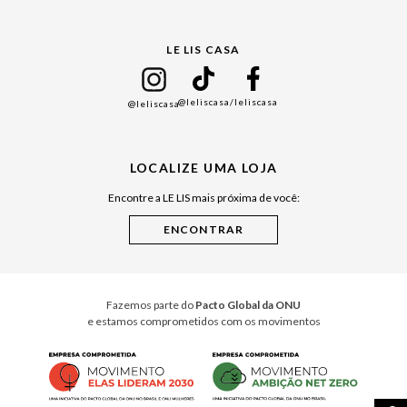
Gift Guide
LE LIS CASA
Mães
Namorados
@leliscasa
/leliscasa
@leliscasa
Japão
Julián Manfredi
LOCALIZE UMA LOJA
Raízes do Pará
Encontre a LE LIS mais próxima de você:
Cuidados Casa
Instruções de Jogos
Minha Loja Le Lis
Le Lis Casa PRO
Fazemos parte do
Pacto Global da ONU
e estamos comprometidos com os movimentos