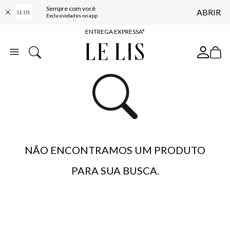
Sempre com você
ABRIR
COMPRE ONLINE E RETIRE EM LOJA*
Exclusividades no app
ENTREGA EXPRESSA*
FRETE GRÁTIS*
BAIXE O APP
10% OFF NA PRIMEIRA COMPRA*
NÃO ENCONTRAMOS UM PRODUTO
PARA SUA BUSCA.