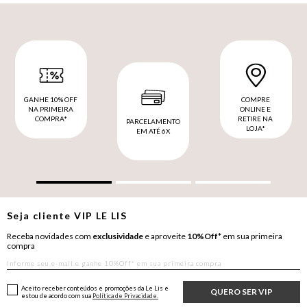
GANHE 10% OFF
COMPRE
NA PRIMEIRA
ONLINE E
COMPRA*
RETIRE NA
PARCELAMENTO
LOJA*
EM ATÉ 6X
Seja cliente
VIP
LE LIS
Receba novidades com
exclusividade
e aproveite
10%Off*
em sua primeira
compra
Aceito receber conteúdos e promoções da Le Lis e
QUERO SER VIP
estou de acordo com sua
Política de Privacidade.