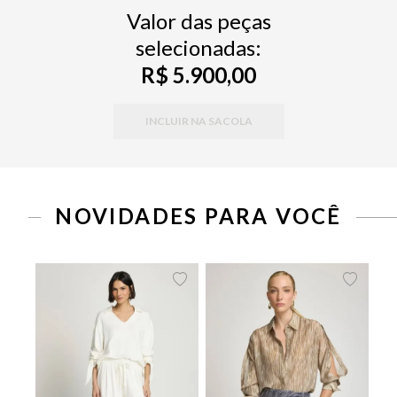
Valor das peças
selecionadas:
R$ 5.900,00
INCLUIR NA SACOLA
PP
P
M
G
34
36
38
40
42
44
46
NOVIDADES PARA VOCÊ