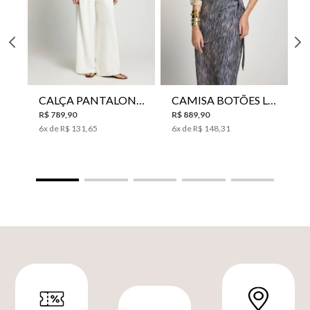
CALÇA PANTALONA LE LIS HORI FEMININA
CAMISA BOTÕES LE LIS YANNA FEMININA
R$
789
,
90
R$
889
,
90
6
x de
R$
131
,
65
6
x de
R$
148
,
31