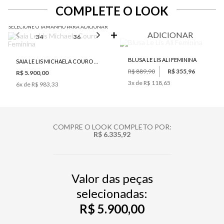
COMPLETE O LOOK
SELECIONE O TAMANHO PARA ADICIONAR
ADICIONAR
34
36
38
40
42
BLUSA LE LIS ALI FEMININA
SAIA LE LIS MICHAELA COURO FEMININA
R$ 889,90
R$ 355,96
R$ 5.900,00
3
x de
R$ 118,65
6
x de
R$ 983,33
COMPRE O LOOK COMPLETO POR:
R$ 6.335,92
Valor das peças
selecionadas:
R$ 5.900,00