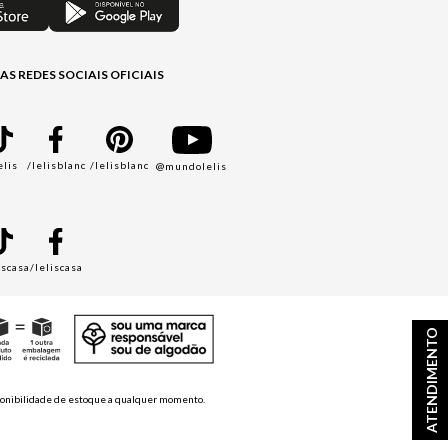
AS REDES SOCIAIS OFICIAIS
elis
/lelisblanc
/lelisblanc
@mundolelis
A
iscasa
/leliscasa
ATENDIMENTO
disponibilidade de estoque a qualquer momento.