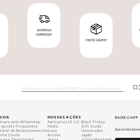
ENTREGA
EXPRESSA*
FRETE GRÁTIS*
M
JUDA
NOSSAS AÇÕES
BAIXE O APP
mpre pelo WhatsApp
Aplicativo LE LIS
Black Friday
rguntas Frequentes
Moda
Gift Guide
Aproveite bene
ntral de Relacionamento
Casa
Namorados
nha Conta
Aroma
Japão
ocas e Devoluções
Jeans
Julián Manfredi