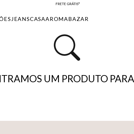
FRETE GRÁTIS*
BAIXE O APP
ÕES
JEANS
CASA
AROMA
BAZAR
10% OFF NA PRIMEIRA COMPRA*
TRAMOS UM PRODUTO PARA 