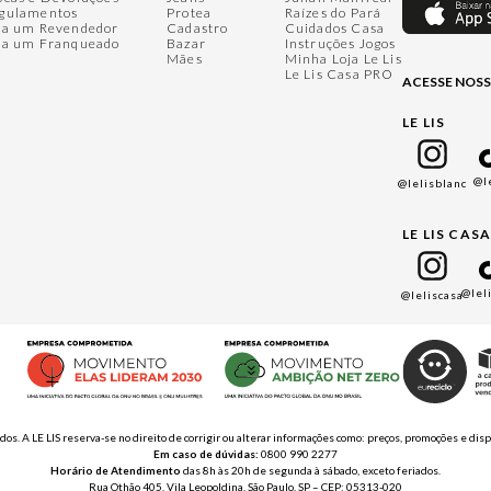
gulamentos
Protea
Raízes do Pará
ja um Revendedor
Cadastro
Cuidados Casa
ja um Franqueado
Bazar
Instruções Jogos
Mães
Minha Loja Le Lis
Le Lis Casa PRO
ACESSE NOSS
LE LIS
@l
@lelisblanc
LE LIS CAS
@lel
@leliscasa
ados. A LE LIS reserva-se no direito de corrigir ou alterar informações como: preços, promoções e 
Em caso de dúvidas:
0800 990 2277
Horário de Atendimento
das 8h às 20h de segunda à sábado, exceto feriados.
Rua Othão 405, Vila Leopoldina, São Paulo, SP – CEP: 05313-020