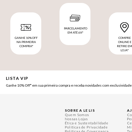
PARCELAMENTO
EM ATÉ 6X*
GANHE 10% OFF
COMPRE
NA PRIMEIRA
ONLINE E
COMPRA*
RETIRE E
LOJA*
LISTA VIP
Ganhe 10% Off* em sua primeira compra e receba novidades com exclusividade
SOBRE A LE LIS
A
Quem Somos
Co
Nossas Lojas
Pe
Ética e Sustentabilidade
Ce
Políticas de Privacidade
Mi
Políticas de Governança
Tr