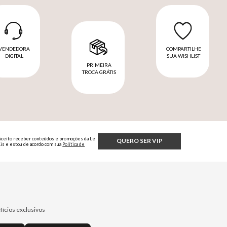
VENDEDORA
COMPARTILHE
DIGITAL
SUA WISHLIST
PRIMEIRA
TROCA GRÁTIS
Aceito receber conteúdos e promoções da Le
QUERO SER VIP
Lis e estou de acordo com sua
Política de
Privacidade.
fícios exclusivos