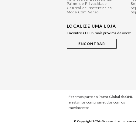
Painel de Privacidade
Re
Central de Preferências
Se
Moda Com Verso
Se
LOCALIZE UMA LOJA
Encontre a LE LIS mais próxima de você:
Fazemos parte do
Pacto Global da ONU
e estamos comprometidos com os
movimentos
© Copyright 2026
- Todos os direitos reserv