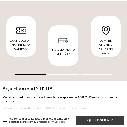
GANHE 10% OFF
COMPRE
NA PRIMEIRA
ONLINE E
COMPRA*
RETIRE NA
PARCELAMENTO
LOJA*
EM ATÉ 6X
Seja cliente
VIP
LE LIS
Receba novidades com
exclusividade
e aproveite
10%Off*
em sua primeira
compra
Aceito receber conteúdos e promoções da Le Lis e
QUERO SER VIP
estou de acordo com sua
Política de Privacidade.