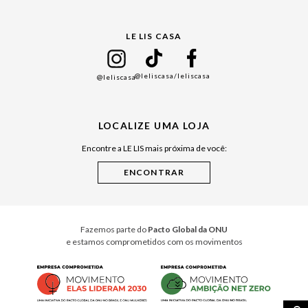
Gift Guide
LE LIS CASA
Mães
Namorados
@leliscasa
/leliscasa
@leliscasa
Japão
Julián Manfredi
LOCALIZE UMA LOJA
Raízes do Pará
Encontre a LE LIS mais próxima de você:
Cuidados Casa
Instruções de Jogos
Minha Loja Le Lis
Le Lis Casa PRO
Fazemos parte do
Pacto Global da ONU
e estamos comprometidos com os movimentos