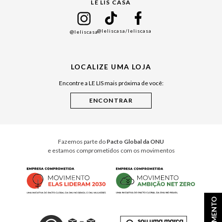
LE LIS CASA
Mães
Namorados
@leliscasa
/leliscasa
@leliscasa
Japão
Julián Manfredi
LOCALIZE UMA LOJA
Raízes do Pará
Encontre a LE LIS mais próxima de você:
Cuidados Casa
Instruções de Jogos
Minha Loja Le Lis
Le Lis Casa PRO
Fazemos parte do
Pacto Global da ONU
e estamos comprometidos com os movimentos