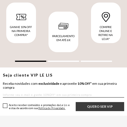
GANHE 10% OFF
COMPRE
NA PRIMEIRA
ONLINE E
COMPRA*
RETIRE NA
PARCELAMENTO
LOJA*
EM ATÉ 6X
Seja cliente
VIP
LE LIS
Receba novidades com
exclusividade
e aproveite
10%Off*
em sua primeira
compra
Aceito receber conteúdos e promoções da Le Lis e
QUERO SER VIP
estou de acordo com sua
Política de Privacidade.