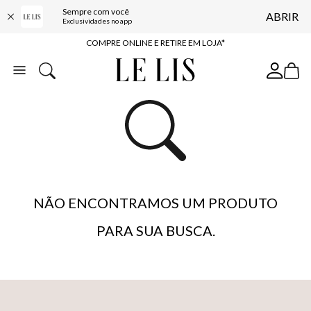
Sempre com você
ABRIR
10% OFF NA PRIMEIRA COMPRA*
Exclusividades no app
COMPRE ONLINE E RETIRE EM LOJA*
ENTREGA EXPRESSA*
FRETE GRÁTIS*
BAIXE O APP
10% OFF NA PRIMEIRA COMPRA*
NÃO ENCONTRAMOS UM PRODUTO
PARA SUA BUSCA.