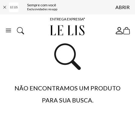
Sempre com você
ABRIR
COMPRE ONLINE E RETIRE EM LOJA*
Exclusividades no app
ENTREGA EXPRESSA*
FRETE GRÁTIS*
BAIXE O APP
10% OFF NA PRIMEIRA COMPRA*
NÃO ENCONTRAMOS UM PRODUTO
PARA SUA BUSCA.