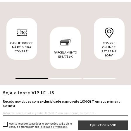
GANHE 10% OFF
COMPRE
NA PRIMEIRA
ONLINE E
COMPRA*
RETIRE NA
PARCELAMENTO
LOJA*
EM ATÉ 6X
Seja cliente
VIP
LE LIS
Receba novidades com
exclusividade
e aproveite
10%Off*
em sua primeira
compra
Aceito receber conteúdos e promoções da Le Lis e
QUERO SER VIP
estou de acordo com sua
Política de Privacidade.