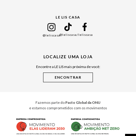
Gift Guide
LE LIS CASA
Mães
Namorados
@leliscasa
/leliscasa
@leliscasa
Japão
Julián Manfredi
LOCALIZE UMA LOJA
Raízes do Pará
Encontre a LE LIS mais próxima de você:
Cuidados Casa
Instruções de Jogos
Minha Loja Le Lis
Le Lis Casa PRO
Fazemos parte do
Pacto Global da ONU
e estamos comprometidos com os movimentos