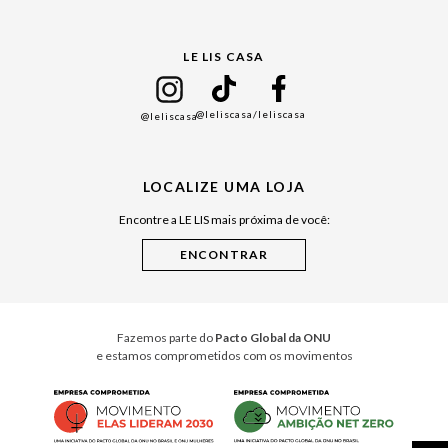
Gift Guide
LE LIS CASA
Mães
Namorados
@leliscasa
/leliscasa
@leliscasa
Japão
Julián Manfredi
LOCALIZE UMA LOJA
Raízes do Pará
Encontre a LE LIS mais próxima de você:
Cuidados Casa
Instruções de Jogos
Minha Loja Le Lis
Le Lis Casa PRO
Fazemos parte do
Pacto Global da ONU
e estamos comprometidos com os movimentos