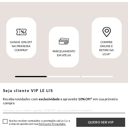
GANHE 10% OFF
COMPRE
NA PRIMEIRA
ONLINE E
COMPRA*
RETIRE NA
PARCELAMENTO
LOJA*
EM ATÉ 6X
Seja cliente
VIP
LE LIS
Receba novidades com
exclusividade
e aproveite
10%Off*
em sua primeira
compra
Aceito receber conteúdos e promoções da Le Lis e
QUERO SER VIP
estou de acordo com sua
Política de Privacidade.