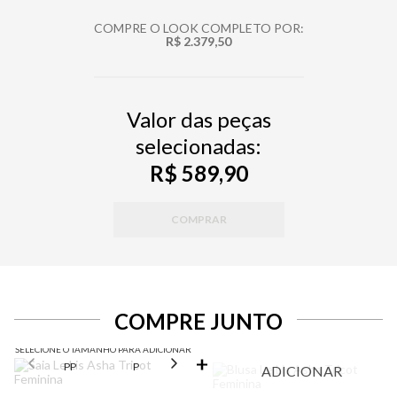
COMPRE O LOOK COMPLETO POR:
R$ 2.379,50
Valor das peças
selecionadas:
R$ 589,90
COMPRAR
COMPRE JUNTO
SELECIONE O TAMANHO PARA ADICIONAR
PP
P
M
G
ADICIONAR