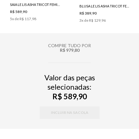
SAIA LE LIS ASHA TRICOT FEMININA
BLUSA LE LIS ASHA TRICOT FEMININA
R$ 589,90
R$ 389,90
5
x de
R$ 117,98
3
x de
R$ 129,96
COMPRE TUDO POR
R$ 979,80
Valor das peças
selecionadas:
R$ 589,90
INCLUIR NA SACOLA
PP
P
M
G
34
36
38
40
42
44