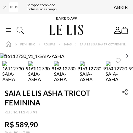
Sempre com você
ABRIR
FRETE GRÁTIS*
Exclusividades no app
BAIXE O APP
10% OFF NA PRIMEIRA COMPRA*
COMPRE ONLINE E RETIRE EM LOJA*
FEMININO
ROUPAS
SAIAS
SAIA LE LIS ASHA TRICOT FEMININA
ENTREGA EXPRESSA*
FRETE GRÁTIS*
BAIXE O APP
10% OFF NA PRIMEIRA COMPRA*
SAIA LE LIS ASHA TRICOT
FEMININA
:
16.11.2730_91
R$
589
,
90
5
x de
R$
117
,
98