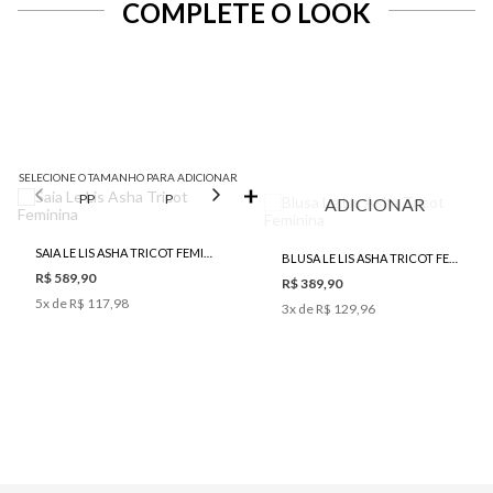
COMPLETE O LOOK
SELECIONE O TAMANHO PARA ADICIONAR
PP
P
M
G
ADICIONAR
SAIA LE LIS ASHA TRICOT FEMININA
BLUSA LE LIS ASHA TRICOT FEMININA
R$ 589,90
R$ 389,90
5
x de
R$ 117,98
3
x de
R$ 129,96