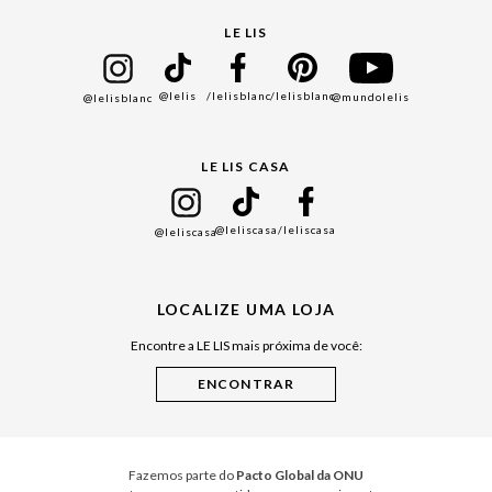
Seja um Franqueado
Cadastro
LE LIS
Bazar
@lelis
/lelisblanc
/lelisblanc
@mundolelis
@lelisblanc
Black Friday
Gift Guide
LE LIS CASA
Mães
Namorados
@leliscasa
/leliscasa
@leliscasa
Japão
Julián Manfredi
LOCALIZE UMA LOJA
Raízes do Pará
Encontre a LE LIS mais próxima de você:
Cuidados Casa
Instruções de Jogos
Minha Loja Le Lis
Le Lis Casa PRO
Fazemos parte do
Pacto Global da ONU