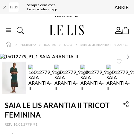
Sempre com você
ABRIR
FRETE GRÁTIS*
Exclusividades no app
BAIXE O APP
10% OFF NA PRIMEIRA COMPRA*
COMPRE ONLINE E RETIRE EM LOJA*
FEMININO
ROUPAS
SAIAS
SAIA LE LIS ARANTIA II TRICOT FEMININA
ENTREGA EXPRESSA*
FRETE GRÁTIS*
BAIXE O APP
10% OFF NA PRIMEIRA COMPRA*
SAIA LE LIS ARANTIA II TRICOT
FEMININA
:
16.01.2779_91