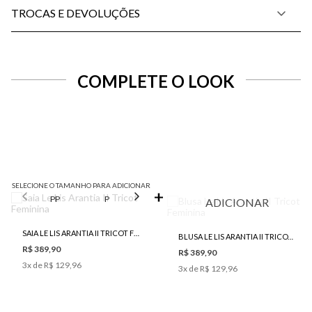
TROCAS E DEVOLUÇÕES
COMPLETE O LOOK
SELECIONE O TAMANHO PARA ADICIONAR
PP
P
M
G
ADICIONAR
SAIA LE LIS ARANTIA II TRICOT FEMININA
BLUSA LE LIS ARANTIA II TRICOT FEMININA
R$ 389,90
R$ 389,90
3
x de
R$ 129,96
3
x de
R$ 129,96