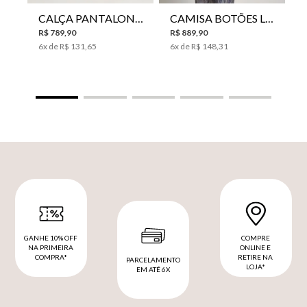
CALÇA PANTALONA LE LIS HORI FEMININA
CAMISA BOTÕES LE LIS YANNA FEMININA
R$
789
,
90
R$
889
,
90
6
x de
R$
131
,
65
6
x de
R$
148
,
31
GANHE 10% OFF
COMPRE
NA PRIMEIRA
ONLINE E
COMPRA*
RETIRE NA
PARCELAMENTO
LOJA*
EM ATÉ 6X