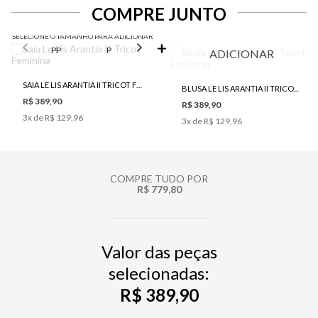
COMPRE JUNTO
SELECIONE O TAMANHO PARA ADICIONAR
PP
P
M
G
ADICIONAR
SAIA LE LIS ARANTIA II TRICOT FEMININA
BLUSA LE LIS ARANTIA II TRICOT FEMININA
R$ 389,90
R$ 389,90
3
x de
R$ 129,96
3
x de
R$ 129,96
COMPRE TUDO POR
R$ 779,80
Valor das peças
selecionadas:
R$ 389,90