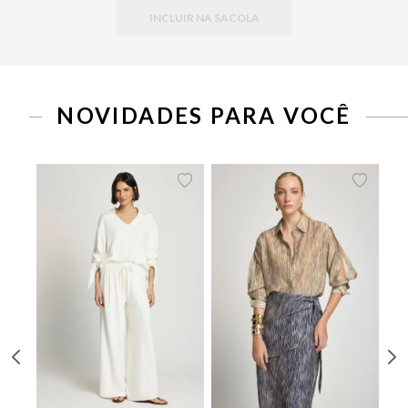
INCLUIR NA SACOLA
PP
P
M
G
34
36
38
40
42
44
46
NOVIDADES PARA VOCÊ