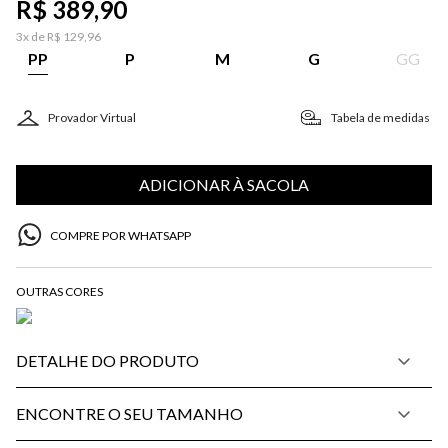
R$
389
,
90
3
x de
R$
129
,
96
PP
P
M
G
GG
Provador Virtual
Tabela de medidas
ADICIONAR À SACOLA
COMPRE POR WHATSAPP
DETALHE DO PRODUTO
ENCONTRE O SEU TAMANHO