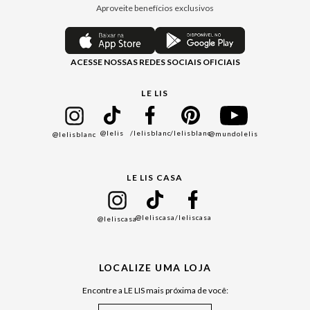
Minha Conta
Casa
Aproveite benefícios exclusivos
Painel de Privacidade
Trocas e Devoluções
Aroma
Central de Preferências
Regulamentos
Jeans
ACESSE NOSSAS REDES SOCIAIS OFICIAIS
Moda Com Verso
Seja um Revendedor
Protea
Seja um Franqueado
Cadastro
LE LIS
Bazar
@lelis
/lelisblanc
/lelisblanc
@mundolelis
@lelisblanc
Black Friday
Gift Guide
LE LIS CASA
Mães
Namorados
@leliscasa
/leliscasa
@leliscasa
Japão
Julián Manfredi
LOCALIZE UMA LOJA
Raízes do Pará
Encontre a LE LIS mais próxima de você:
Cuidados Casa