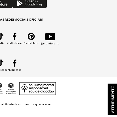
AS REDES SOCIAIS OFICIAIS
elis
/lelisblanc
/lelisblanc
@mundolelis
A
iscasa
/leliscasa
ATENDIMENTO
disponibilidade de estoque a qualquer momento.