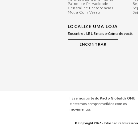
Painel de Privacidade
Re
Central de Preferências
Se
Moda Com Verso
Se
LOCALIZE UMA LOJA
Encontre a LE LIS mais próxima de você:
Fazemos parte do
Pacto Global da ONU
e estamos comprometidos com os
movimentos
© Copyright 2026
- Todos os direitos reserv