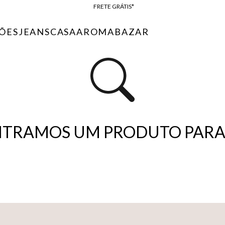
FRETE GRÁTIS*
BAIXE O APP
ÕES
JEANS
CASA
AROMA
BAZAR
10% OFF NA PRIMEIRA COMPRA*
TRAMOS UM PRODUTO PARA 