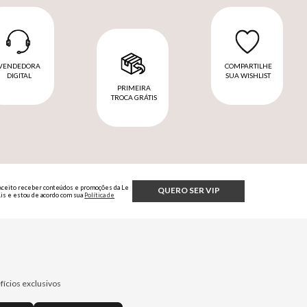
VENDEDORA
COMPARTILHE
DIGITAL
SUA WISHLIST
PRIMEIRA
TROCA GRÁTIS
Aceito receber conteúdos e promoções da Le
QUERO SER VIP
Lis e estou de acordo com sua
Política de
Privacidade.
fícios exclusivos