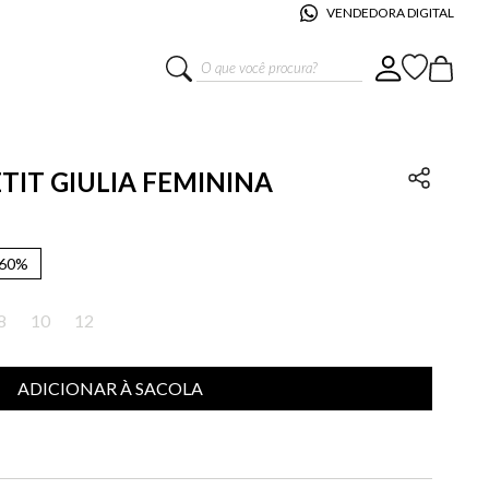
VENDEDORA DIGITAL
O que você procura?
ETIT GIULIA FEMININA
60%
8
10
12
ADICIONAR À SACOLA