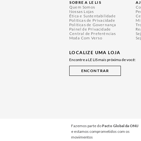
SOBRE A LE LIS
A
Quem Somos
Co
Nossas Lojas
Pe
Ética e Sustentabilidade
Ce
Políticas de Privacidade
Mi
Políticas de Governança
Tr
Painel de Privacidade
Re
Central de Preferências
Se
Moda Com Verso
Se
LOCALIZE UMA LOJA
Encontre a LE LIS mais próxima de você:
Fazemos parte do
Pacto Global da ONU
e estamos comprometidos com os
movimentos