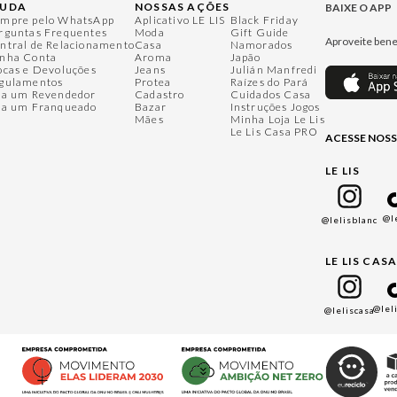
JUDA
NOSSAS AÇÕES
BAIXE O APP
mpre pelo WhatsApp
Aplicativo LE LIS
Black Friday
rguntas Frequentes
Moda
Gift Guide
Aproveite bene
ntral de Relacionamento
Casa
Namorados
nha Conta
Aroma
Japão
ocas e Devoluções
Jeans
Julián Manfredi
gulamentos
Protea
Raízes do Pará
ja um Revendedor
Cadastro
Cuidados Casa
ja um Franqueado
Bazar
Instruções Jogos
Mães
Minha Loja Le Lis
Le Lis Casa PRO
ACESSE NOSS
LE LIS
@l
@lelisblanc
LE LIS CAS
@lel
@leliscasa