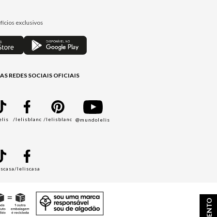
fícios exclusivos
AS REDES SOCIAIS OFICIAIS
elis
/lelisblanc
/lelisblanc
@mundolelis
A
iscasa
/leliscasa