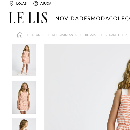
LOJAS
AJUDA
NOVIDADES
MODA
COLEÇ
INFANTIL
ROUPAS INFANTIS
REGATAS
REGATA LE LIS PE