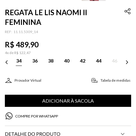
REGATA LE LIS NAOMI II
FEMININA
:
11.11.5309_14
R$
489
,
90
4
x de
R$
122
,
47
34
36
38
40
42
44
46
Provador Virtual
Tabela de medidas
ADICIONAR À SACOLA
COMPRE POR WHATSAPP
DETALHE DO PRODUTO