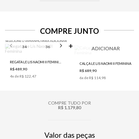
COMPRE JUNTO
SELECIONE O TAMANHO PARA ADICIONAR
34
36
38
40
42
ADICIONAR
REGATA LE LIS NAOMI II FEMININA
CALÇA LE LIS NAOMI II FEMININA
R$ 489,90
R$ 689,90
4
x de
R$ 122,47
6
x de
R$ 114,98
COMPRE TUDO POR
R$ 1.179,80
Valor das peças