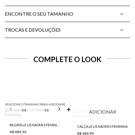
ENCONTRE O SEU TAMANHO
TROCAS E DEVOLUÇÕES
COMPLETE O LOOK
SELECIONE O TAMANHO PARA ADICIONAR
34
36
38
40
42
ADICIONAR
REGATA LE LIS NAOMI II FEMININA
CALÇA LE LIS NAOMI II FEMININA
R$ 489,90
R$ 689,90