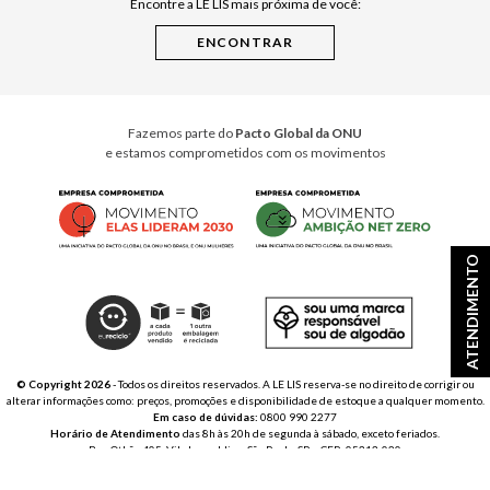
Encontre a LE LIS mais próxima de você:
Cuidados Casa
Instruções de Jogos
Minha Loja Le Lis
Le Lis Casa PRO
Fazemos parte do
Pacto Global da ONU
e estamos comprometidos com os movimentos
ATENDIMENTO
© Copyright 2026
- Todos os direitos reservados. A LE LIS reserva-se no direito de corrigir ou
alterar informações como: preços, promoções e disponibilidade de estoque a qualquer momento.
Em caso de dúvidas:
0800 990 2277
Horário de Atendimento
das 8h às 20h de segunda à sábado, exceto feriados.
Rua Othão 405, Vila Leopoldina, São Paulo, SP – CEP: 05313-020
VESTE S.A. ESTILO | CNPJ: 49.669.856/0001-43