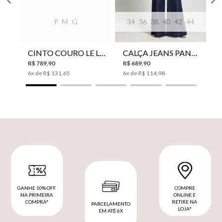
P
M
G
34
36
38
40
42
44
CINTO COURO LE LIS SUKI FEMININO
CALÇA JEANS PANTA WIDE LE LIS ISIS FEMININA
R$
789
,
90
R$
689
,
90
6
x de
R$
131
,
65
6
x de
R$
114
,
98
GANHE 10% OFF
COMPRE
NA PRIMEIRA
ONLINE E
COMPRA*
RETIRE NA
PARCELAMENTO
LOJA*
EM ATÉ 6X