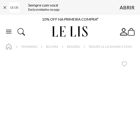
Sempre com você
ABRIR
BAIXE O APP
Exclusividades no app
10% OFF NA PRIMEIRA COMPRA*
COMPRE ONLINE E RETIRE EM LOJA*
ENTREGA EXPRESSA*
FEMININO
ROUPAS
REGATAS
REGATA LE LIS NAOMI II FEMININA
FRETE GRÁTIS*
BAIXE O APP
10% OFF NA PRIMEIRA COMPRA*