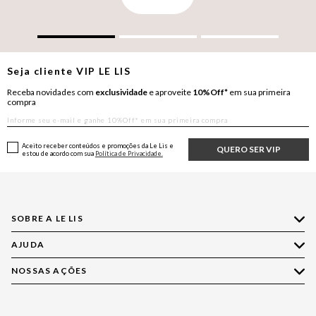
Seja cliente
VIP
LE LIS
Receba novidades com
exclusividade
e aproveite
10%Off*
em sua primeira
compra
Aceito receber conteúdos e promoções da Le Lis e
QUERO SER VIP
estou de acordo com sua
Política de Privacidade.
SOBRE A LE LIS
AJUDA
Quem Somos
Nossas Lojas
NOSSAS AÇÕES
Compre pelo WhatsApp
Ética e Sustentabilidade
Perguntas Frequentes
Aplicativo LE LIS
Política de Privacidade