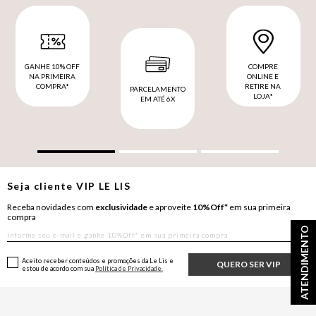
GANHE 10% OFF
COMPRE
NA PRIMEIRA
ONLINE E
COMPRA*
RETIRE NA
PARCELAMENTO
LOJA*
EM ATÉ 6X
Seja cliente
VIP
LE LIS
Receba novidades com
exclusividade
e aproveite
10%Off*
em sua primeira
compra
ATENDIMENTO
Aceito receber conteúdos e promoções da Le Lis e
QUERO SER VIP
estou de acordo com sua
Política de Privacidade.