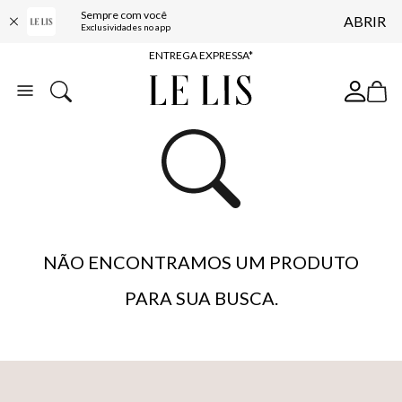
Sempre com você
ABRIR
COMPRE ONLINE E RETIRE EM LOJA*
Exclusividades no app
ENTREGA EXPRESSA*
FRETE GRÁTIS*
BAIXE O APP
10% OFF NA PRIMEIRA COMPRA*
NÃO ENCONTRAMOS UM PRODUTO
PARA SUA BUSCA.