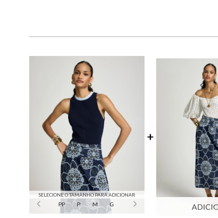
SELECIONE O TAMANHO PARA ADICIONAR
PP
P
M
G
ADICI