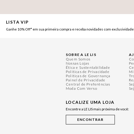
LISTA VIP
Ganhe 10% Off* em sua primeira compra e receba novidades com exclusividade
SOBRE A LE LIS
A
Quem Somos
Co
Nossas Lojas
Pe
Ética e Sustentabilidade
Ce
Políticas de Privacidade
Mi
Políticas de Governança
Tr
Painel de Privacidade
Re
Central de Preferências
Se
Moda Com Verso
Se
LOCALIZE UMA LOJA
Encontre a LE LIS mais próxima de você: