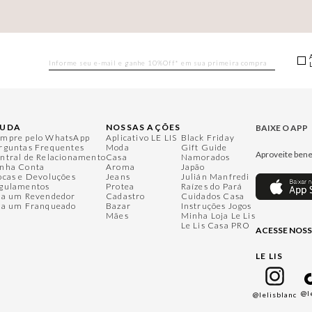
JUDA
NOSSAS AÇÕES
BAIXE O APP
mpre pelo WhatsApp
Aplicativo LE LIS
Black Friday
rguntas Frequentes
Moda
Gift Guide
Aproveite bene
ntral de Relacionamento
Casa
Namorados
nha Conta
Aroma
Japão
ocas e Devoluções
Jeans
Julián Manfredi
gulamentos
Protea
Raízes do Pará
ja um Revendedor
Cadastro
Cuidados Casa
ja um Franqueado
Bazar
Instruções Jogos
Mães
Minha Loja Le Lis
Le Lis Casa PRO
ACESSE NOSS
LE LIS
@l
@lelisblanc