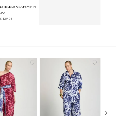
ETE LE LIS ARIA FEMININO
RASTEIRA LE LIS MIA COURO FEMININA
,90
R$ 789,90
$ 129,96
6
x de
R$ 131,65
38
40
42
44
PP
P
M
G