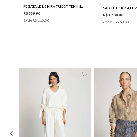
REGATA LE LIS KIRA TRICOT FEMININA
SAIA LE LIS KIKA FE
R$ 339,90
R$ 1.580,00
3
x de
R$ 113,30
6
x de
R$ 263,33
PP
P
M
G
34
36
38
40