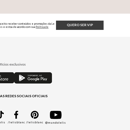
Aceito receber conteúdos e promoções da Le
QUERO SER VIP
Lis e estou de acordo com sua
Política de
Privacidade.
fícios exclusivos
AS REDES SOCIAIS OFICIAIS
elis
/lelisblanc
/lelisblanc
@mundolelis