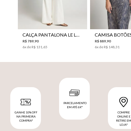
CALÇA PANTALONA LE LIS HORI FEMININA
R$
789
,
90
R$
889
,
90
6
x de
R$
131
,
65
6
x de
R$
148
,
31
PARCELAMENTO
EM ATÉ 6X*
GANHE 10% OFF
COMPRE
NA PRIMEIRA
ONLINE E
COMPRA*
RETIRE E
LOJA*