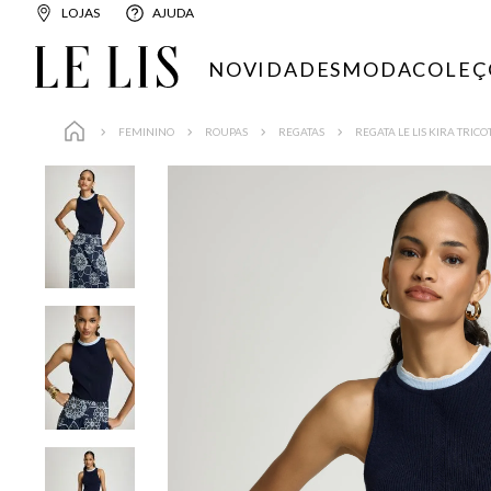
LOJAS
AJUDA
NOVIDADES
MODA
COLEÇ
FEMININO
ROUPAS
REGATAS
REGATA LE LIS KIRA TRIC