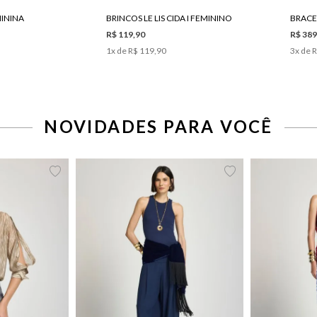
MININA
BRINCOS LE LIS CIDA I FEMININO
BRACEL
R$ 119,90
R$ 389
1
x de
R$ 119,90
3
x de
R
42
44
46
34
36
38
40
42
44
34
36
NOVIDADES PARA VOCÊ