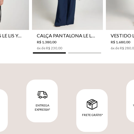
CAMISA BOTÕES LE LIS YANNA FEMININA
CALÇA PANTALONA LE LIS SAKURA II FEMININA
R$
1
.
380
,
00
R$
1
.
680
,
00
6
x de
R$
230
,
00
6
x de
R$
280
,
ENTREGA
EXPRESSA*
FRETE GRÁTIS*
M