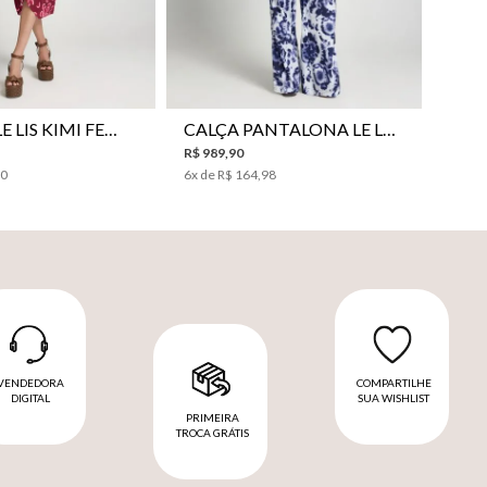
VESTIDO LE LIS KIMI FEMININO
CALÇA PANTALONA LE LIS JESSICA FEMININA
R$
989
,
90
00
6
x de
R$
164
,
98
VENDEDORA
COMPARTILHE
DIGITAL
SUA WISHLIST
PRIMEIRA
TROCA GRÁTIS