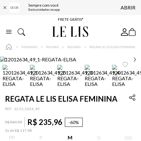
Sempre com você
ABRIR
ENTREGA EXPRESSA*
Exclusividades no app
FRETE GRÁTIS*
BAIXE O APP
10% OFF NA PRIMEIRA COMPRA*
FEMININO
ROUPAS
REGATAS
REGATA LE LIS ELISA FEMININA
REGATA LE LIS ELISA FEMININA
:
12.01.2634_49
R$
235
,
96
-
60%
R$
589
,
90
2
x de
R$
117
,
98
PP
P
M
G
GG