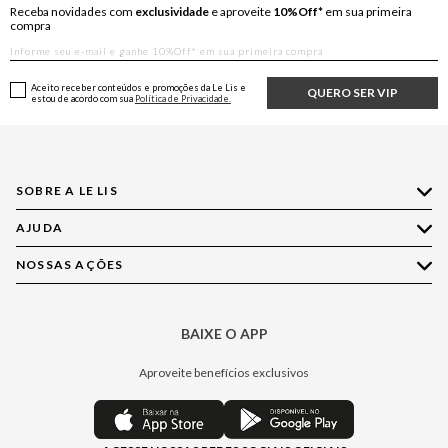
Receba novidades com
exclusividade
e aproveite
10%Off*
em sua primeira
compra
Aceito receber conteúdos e promoções da Le Lis e
QUERO SER VIP
estou de acordo com sua
Política de Privacidade.
SOBRE A LE LIS
AJUDA
Quem Somos
Nossas Lojas
NOSSAS AÇÕES
Compre pelo WhatsApp
Ética e Sustentabilidade
Perguntas Frequentes
Aplicativo LE LIS
Política de Privacidade
Central de Relacionamento
BAIXE O APP
Moda
Política de Governança
Minha Conta
Casa
Aproveite benefícios exclusivos
Painel de Privacidade
Trocas e Devoluções
Aroma
Central de Preferências
Regulamentos
Jeans