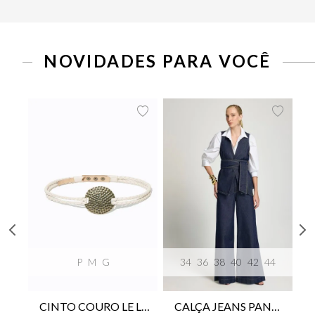
NOVIDADES PARA VOCÊ
P
M
G
34
36
38
40
42
44
CINTO COURO LE LIS SUKI FEMININO
CALÇA JEANS PANTA WIDE LE LIS ISIS FEMININA