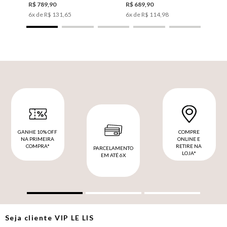
R$
789
,
90
R$
689
,
90
6
x de
R$
131
,
65
6
x de
R$
114
,
98
GANHE 10% OFF
COMPRE
NA PRIMEIRA
ONLINE E
COMPRA*
RETIRE NA
PARCELAMENTO
LOJA*
EM ATÉ 6X
Seja cliente
VIP
LE LIS