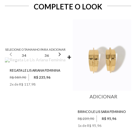
COMPLETE O LOOK
SELECIONE O TAMANHO PARA ADICIONAR
34
36
38
40
42
REGATA LE LIS ARIANA FEMININA
R$ 589,90
R$ 235,96
2
x de
R$ 117,98
ADICIONAR
BRINCO LE LIS SARA FEMININO
R$ 239,90
R$ 95,96
1
x de
R$ 95,96