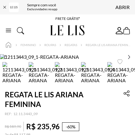
Sempre com você
ABRIR
FRETE GRÁTIS*
Exclusividades no app
BAIXE O APP
10% OFF NA PRIMEIRA COMPRA*
COMPRE ONLINE E RETIRE EM LOJA*
FEMININO
ROUPAS
REGATAS
REGATA LE LIS ARIANA FEMININA
ENTREGA EXPRESSA*
FRETE GRÁTIS*
BAIXE O APP
10% OFF NA PRIMEIRA COMPRA*
REGATA LE LIS ARIANA
FEMININA
:
12.11.3443_09
R$
235
,
96
-
60%
R$
589
,
90
2
x de
R$
117
,
98