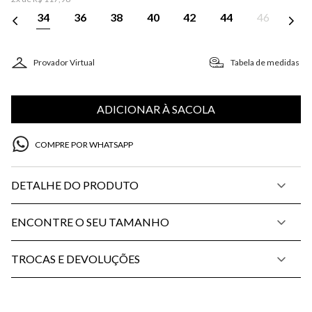
34
36
38
40
42
44
46
Provador Virtual
Tabela de medidas
ADICIONAR À SACOLA
COMPRE POR WHATSAPP
DETALHE DO PRODUTO
ENCONTRE O SEU TAMANHO
TROCAS E DEVOLUÇÕES