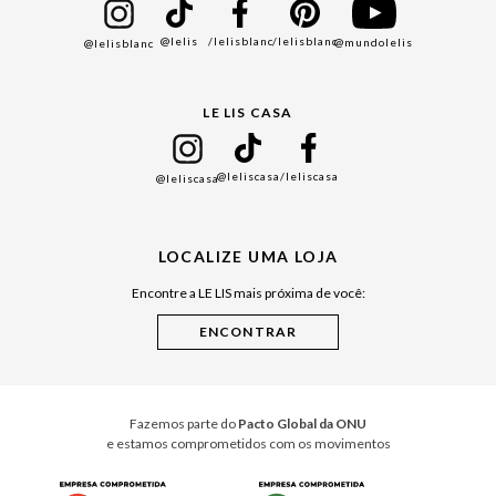
Bazar
@lelis
/lelisblanc
/lelisblanc
@mundolelis
@lelisblanc
Black Friday
Gift Guide
LE LIS CASA
Mães
Namorados
@leliscasa
/leliscasa
@leliscasa
Japão
Julián Manfredi
LOCALIZE UMA LOJA
Raízes do Pará
Encontre a LE LIS mais próxima de você:
Cuidados Casa
Instruções de Jogos
Minha Loja Le Lis
Le Lis Casa PRO
Fazemos parte do
Pacto Global da ONU
e estamos comprometidos com os movimentos