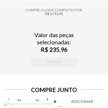
COMPRE O LOOK COMPLETO POR:
R$ 1.711,92
Valor das peças
selecionadas:
R$ 235,96
COMPRAR
COMPRE JUNTO
SELECIONE O TAMANHO PARA ADICIONAR
34
36
38
40
42
ADICIONAR