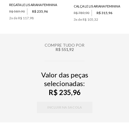
REGATA LE LIS ARIANA FEMININA
CALÇA LE LIS ARIANA FEMININA
R$ 589,90
R$ 235,96
R$ 789,90
R$ 315,96
2
x de
R$ 117,98
3
x de
R$ 105,32
COMPRE TUDO POR
R$ 551,92
Valor das peças
selecionadas:
R$ 235,96
INCLUIR NA SACOLA