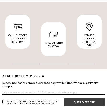
GANHE 10% OFF
COMPRE
NA PRIMEIRA
ONLINE E
COMPRA*
RETIRE NA
PARCELAMENTO
LOJA*
EM ATÉ 6X
Seja cliente
VIP
LE LIS
Receba novidades com
exclusividade
e aproveite
10%Off*
em sua primeira
compra
Aceito receber conteúdos e promoções da Le Lis e
QUERO SER VIP
estou de acordo com sua
Política de Privacidade.