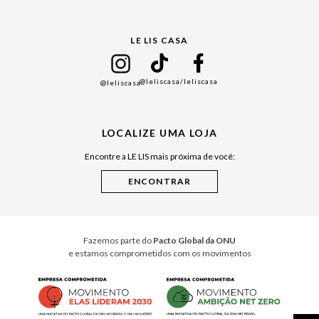
Gift Guide
LE LIS CASA
Mães
Namorados
@leliscasa
/leliscasa
@leliscasa
Japão
Julián Manfredi
LOCALIZE UMA LOJA
Raízes do Pará
Encontre a LE LIS mais próxima de você:
Cuidados Casa
Instruções de Jogos
Minha Loja Le Lis
Le Lis Casa PRO
Fazemos parte do
Pacto Global da ONU
e estamos comprometidos com os movimentos