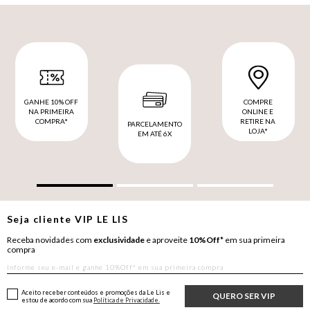
GANHE 10% OFF
COMPRE
NA PRIMEIRA
ONLINE E
COMPRA*
RETIRE NA
PARCELAMENTO
LOJA*
EM ATÉ 6X
Seja cliente
VIP
LE LIS
Receba novidades com
exclusividade
e aproveite
10%Off*
em sua primeira
compra
Aceito receber conteúdos e promoções da Le Lis e
QUERO SER VIP
estou de acordo com sua
Política de Privacidade.