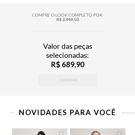
COMPRE O LOOK COMPLETO POR:
R$ 2.949,50
Valor das peças
selecionadas:
R$ 689,90
COMPRAR
PP
P
M
G
34
36
38
40
42
44
46
NOVIDADES PARA VOCÊ