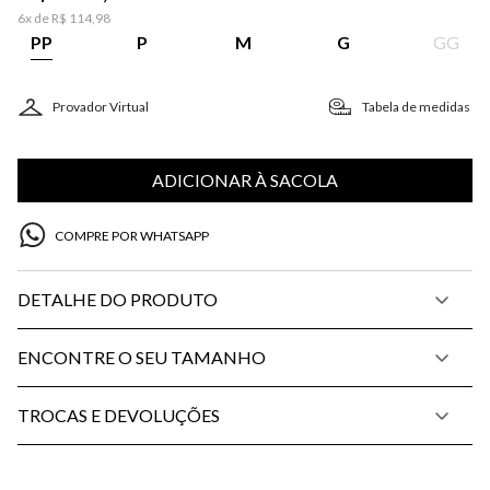
6
x de
R$
114
,
98
PP
P
M
G
GG
Provador Virtual
Tabela de medidas
ADICIONAR À SACOLA
COMPRE POR WHATSAPP
DETALHE DO PRODUTO
ENCONTRE O SEU TAMANHO
TROCAS E DEVOLUÇÕES