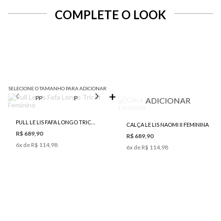
COMPLETE O LOOK
SELECIONE O TAMANHO PARA ADICIONAR
PP
P
M
G
ADICIONAR
PULL LE LIS FAFA LONGO TRICOT FEMININO
CALÇA LE LIS NAOMI II FEMININA
R$ 689,90
R$ 689,90
6
x de
R$ 114,98
6
x de
R$ 114,98