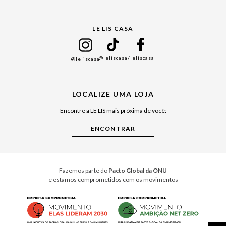
Gift Guide
LE LIS CASA
Mães
Namorados
@leliscasa
/leliscasa
@leliscasa
Japão
Julián Manfredi
LOCALIZE UMA LOJA
Raízes do Pará
Encontre a LE LIS mais próxima de você:
Cuidados Casa
Instruções de Jogos
Minha Loja Le Lis
Le Lis Casa PRO
Fazemos parte do
Pacto Global da ONU
e estamos comprometidos com os movimentos