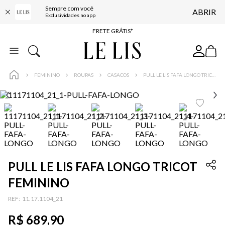
Sempre com você
ABRIR
ENTREGA EXPRESSA*
Exclusividades no app
FRETE GRÁTIS*
BAIXE O APP
10% OFF NA PRIMEIRA COMPRA*
FEMININO
ROUPAS
CASACOS
PULL LE LIS FAFA LONGO TRICOT FEMININO
PULL LE LIS FAFA LONGO TRICOT
FEMININO
:
11.17.1104_21
R$
689
,
90