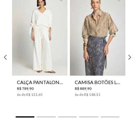
CALÇA PANTALONA LE LIS HORI FEMININA
CAMISA BOTÕES LE LIS YANNA FEMININA
R$
789
,
90
R$
889
,
90
6
x de
R$
131
,
65
6
x de
R$
148
,
31